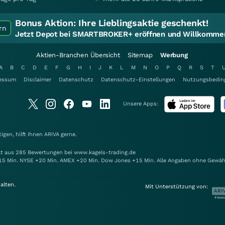
Bonus Aktion:
Ihre Lieblingsaktie geschenkt!
rn
Jetzt Depot bei SMARTBROKER+ eröffnen und Willkommen
Aktien-Branchen Übersicht
Sitemap
Werbung
A
B
C
D
E
F
G
H
I
J
K
L
M
N
O
P
Q
R
S
T
essum
Disclaimer
Datenschutz
Datenschutz-Einstellungen
Nutzungsbedin
Unsere Apps:
gen, hilft Ihnen
ARIVA
gerne.
elt aus 285 Bewertungen bei www.kagels-trading.de
15 Min. NYSE +20 Min. AMEX +20 Min. Dow Jones +15 Min. Alle Angaben ohne Gewäh
alten.
Mit Unterstützung von: