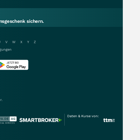
sgeschenk sichern.
U
V
W
X
Y
Z
gungen
r.
Daten & Kurse von: