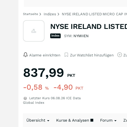
Indizes
NYSE IRELAND LISTED MICRO CAP I
Startseite
NYSE IRELAND LISTED
Index
SYM:
NYMIIEN
Alarme einrichten
Zur Watchlist hinzufügen
Zu
837,99
PKT
-0,58
-4,90
%
PKT
Letzter Kurs
06.08.26
ICE Data
Global Index
Übersicht
Kurse & Analysen
Forum
Z