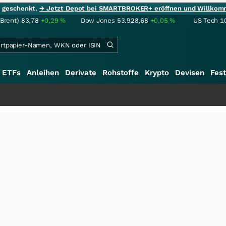
ie geschenkt.
→ Jetzt Depot bei SMARTBROKER+ eröffnen und Willkom
(Brent)
83,78
+0,29
%
Dow Jones
53.928,68
+0,05
%
US Tech 1
ETFs
Anleihen
Derivate
Rohstoffe
Krypto
Devisen
Fest