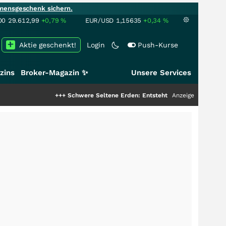
mensgeschenk sichern.
00
29.612,99
+0,79
%
EUR/USD
1,15635
+0,34
%
Aktie geschenkt!
Login
Push-Kurse
zins
Broker-Magazin ✨
Unsere Services
+++
Schwere Seltene Erden: Entsteht hier die nächste Milliarden
Anzeige