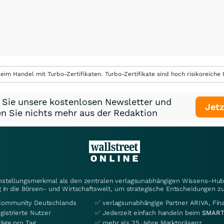
eim Handel mit Turbo-Zertifikaten. Turbo-Zertifikate sind hoch risikoreiche P
 Sie unsere kostenlosen Newsletter und
Jetz
n Sie nichts mehr aus der Redaktion
instellungsmerkmal als den zentralen verlagsunabhängigen Wissens-Hub 
 in die Börsen- und Wirtschaftswelt, um strategische Entscheidungen zu
Community Deutschlands
✅ verlagsunabhängige Partner ARIVA, Fi
gistrierte Nutzer
✅ Jederzeit einfach handeln beim
SMART
räge pro Tag
✅ mehr als 25 Jahre Marktpräsenz