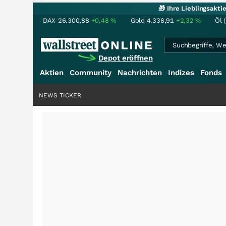
🎁 Ihre Lieblingsakt
DAX
26.300,88
+0,48
%
Gold
4.338,91
+2,32
%
Öl 
Depot eröffnen
Aktien
Community
Nachrichten
Indizes
Fonds
NEWS TICKER