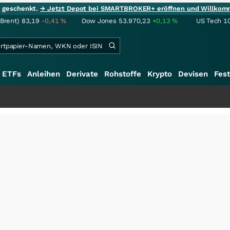
ie geschenkt.
→ Jetzt Depot bei SMARTBROKER+ eröffnen und Willkom
(Brent)
83,19
-0,41
%
Dow Jones
53.970,23
+0,13
%
US Tech 1
ETFs
Anleihen
Derivate
Rohstoffe
Krypto
Devisen
Fest