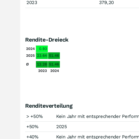
2023
379,20
Rendite-Dreieck
2024
0.93
2025
23.64
51.46
Ø
12.28
51.46
2023
2024
Renditeverteilung
> +50%
Kein Jahr mit entsprechender Perfor
+50%
2025
+40%
Kein Jahr mit entsprechender Perfor