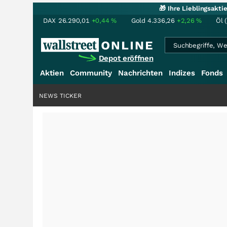
🎁 Ihre Lieblingsakt
DAX
26.290,01
+0,44
%
Gold
4.336,26
+2,26
%
Öl 
Depot eröffnen
Aktien
Community
Nachrichten
Indizes
Fonds
NEWS TICKER