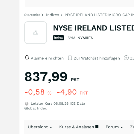
Indizes
NYSE IRELAND LISTED MICRO CAP I
Startseite
NYSE IRELAND LISTED
Index
SYM:
NYMIIEN
Alarme einrichten
Zur Watchlist hinzufügen
Zu
837,99
PKT
-0,58
-4,90
%
PKT
Letzter Kurs
06.08.26
ICE Data
Global Index
Übersicht
Kurse & Analysen
Forum
Z