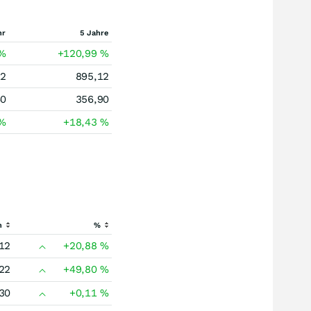
hr
5 Jahre
%
+120,99
%
12
895,12
60
356,90
%
+18,43
%
h
%
12
+20,88
%
22
+49,80
%
30
+0,11
%