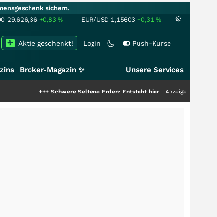
mensgeschenk sichern.
00
29.626,36
+0,83
%
EUR/USD
1,15603
+0,31
%
Aktie geschenkt!
Login
Push-Kurse
zins
Broker-Magazin ✨
Unsere Services
+++
Schwere Seltene Erden: Entsteht hier die nächste Milliardenstory?
Anzeige
++