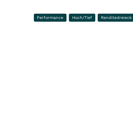
Performance
Hoch/Tief
Renditedreieck