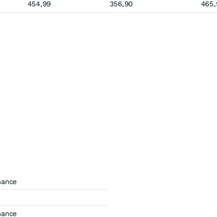
454,99
356,90
465,
mance
mance