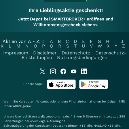
Ihre Lieblingsaktie geschenkt!
Jetzt Depot bei SMARTBROKER+ eröffnen und
Willkommensgeschenk sichern.
Aktien von A - Z:
#
A
B
C
D
E
F
G
H
I
J
K
L
M
N
O
P
Q
R
S
T
U
V
W
X
Y
Z
Impressum
Disclaimer
Datenschutz
Datenschutz-
Einstellungen
Nutzungsbedingungen
Unsere Apps:
Wenn Sie Kursdaten, Widgets oder andere Finanzinformationen benötigen, hilft
Ihnen
ARIVA
gerne.
Unsere User schätzen wallstreet-online.de: 4.8 von 5 Sternen ermittelt aus 285
Bewertungen bei www.kagels-trading.de
Zeitverzögerung der Kursdaten: Deutsche Börsen +15 Min. NASDAQ +15 Min.