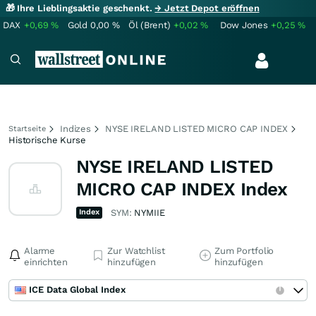
🎁 Ihre Lieblingsaktie geschenkt.
→ Jetzt Depot eröffnen
DAX
+0,69
%
Gold
0,00
%
Öl (Brent)
+0,02
%
Dow Jones
+0,25
%
Indizes
NYSE IRELAND LISTED MICRO CAP INDEX
Startseite
Historische Kurse
NYSE IRELAND LISTED
MICRO CAP INDEX Index
Index
SYM:
NYMIIE
Alarme
Zur Watchlist
Zum Portfolio
einrichten
hinzufügen
hinzufügen
ICE Data Global Index