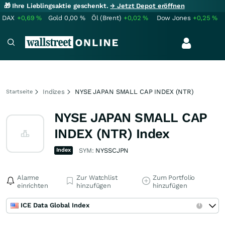
🎁 Ihre Lieblingsaktie geschenkt.
→ Jetzt Depot eröffnen
DAX
+0,69
%
Gold
0,00
%
Öl (Brent)
+0,02
%
Dow Jones
+0,25
%
Indizes
NYSE JAPAN SMALL CAP INDEX (NTR)
Startseite
NYSE JAPAN SMALL CAP
INDEX (NTR) Index
Index
SYM:
NYSSCJPN
Alarme
Zur Watchlist
Zum Portfolio
einrichten
hinzufügen
hinzufügen
ICE Data Global Index