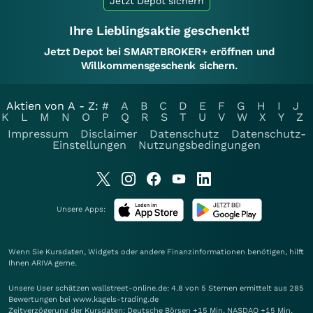
Jetzt Depot sichern
Ihre Lieblingsaktie geschenkt!
Jetzt Depot bei SMARTBROKER+ eröffnen und
Willkommensgeschenk sichern.
Aktien von A - Z:
#
A
B
C
D
E
F
G
H
I
J
K
L
M
N
O
P
Q
R
S
T
U
V
W
X
Y
Z
Impressum
Disclaimer
Datenschutz
Datenschutz-
Einstellungen
Nutzungsbedingungen
Unsere Apps:
Wenn Sie Kursdaten, Widgets oder andere Finanzinformationen benötigen, hilft
Ihnen
ARIVA
gerne.
Unsere User schätzen wallstreet-online.de: 4.8 von 5 Sternen ermittelt aus 285
Bewertungen bei www.kagels-trading.de
Zeitverzögerung der Kursdaten: Deutsche Börsen +15 Min. NASDAQ +15 Min.