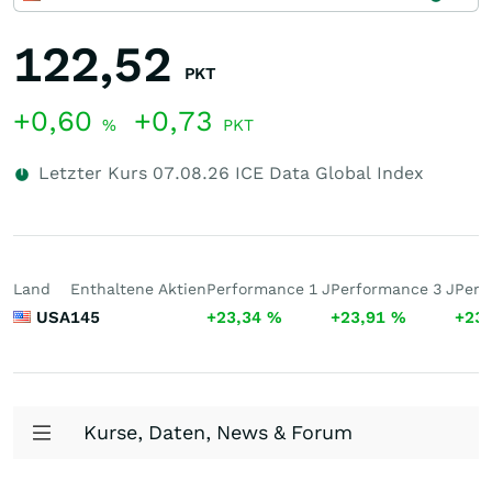
122,52
PKT
+0,60
+0,73
%
PKT
Letzter Kurs
07.08.26
ICE Data Global Index
Land
Enthaltene Aktien
Performance 1 J
Performance 3 J
Perf
USA
145
+23,34
%
+23,91
%
+23
Kurse, Daten, News & Forum