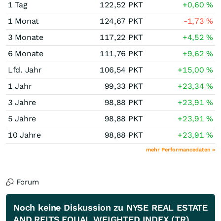
1 Tag
122,52
PKT
+0,60
%
1 Monat
124,67
PKT
-1,73
%
3 Monate
117,22
PKT
+4,52
%
6 Monate
111,76
PKT
+9,62
%
Lfd. Jahr
106,54
PKT
+15,00
%
1 Jahr
99,33
PKT
+23,34
%
3 Jahre
98,88
PKT
+23,91
%
5 Jahre
98,88
PKT
+23,91
%
10 Jahre
98,88
PKT
+23,91
%
mehr Performancedaten »
Forum
Noch keine Diskussion zu NYSE REAL ESTATE
AND REITS EQUAL WEIGHTED INDEX (TR)