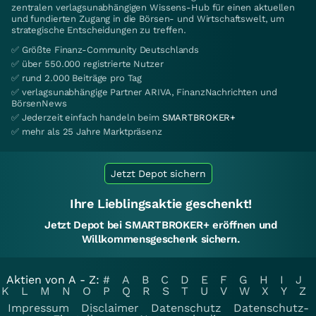
zentralen verlagsunabhängigen Wissens-Hub für einen aktuellen
und fundierten Zugang in die Börsen- und Wirtschaftswelt, um
strategische Entscheidungen zu treffen.
✅ Größte Finanz-Community Deutschlands
✅ über 550.000 registrierte Nutzer
✅ rund 2.000 Beiträge pro Tag
✅ verlagsunabhängige Partner ARIVA, FinanzNachrichten und
BörsenNews
✅ Jederzeit einfach handeln beim
SMARTBROKER+
✅ mehr als 25 Jahre Marktpräsenz
Jetzt Depot sichern
Ihre Lieblingsaktie geschenkt!
Jetzt Depot bei SMARTBROKER+ eröffnen und
Willkommensgeschenk sichern.
Aktien von A - Z:
#
A
B
C
D
E
F
G
H
I
J
K
L
M
N
O
P
Q
R
S
T
U
V
W
X
Y
Z
Impressum
Disclaimer
Datenschutz
Datenschutz-