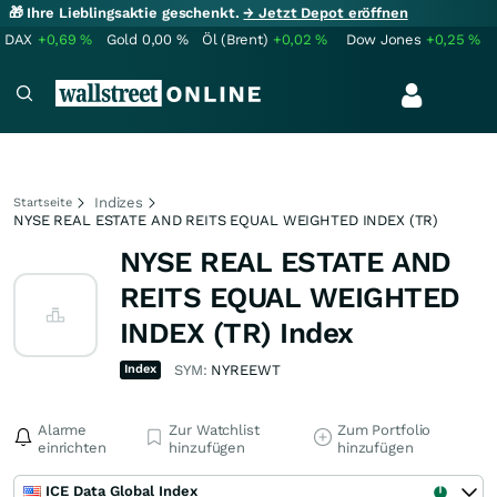
🎁 Ihre Lieblingsaktie geschenkt.
→ Jetzt Depot eröffnen
DAX
+0,69
%
Gold
0,00
%
Öl (Brent)
+0,02
%
Dow Jones
+0,25
%
Indizes
Startseite
NYSE REAL ESTATE AND REITS EQUAL WEIGHTED INDEX (TR)
NYSE REAL ESTATE AND
REITS EQUAL WEIGHTED
INDEX (TR) Index
Index
SYM:
NYREEWT
Alarme
Zur Watchlist
Zum Portfolio
einrichten
hinzufügen
hinzufügen
ICE Data Global Index