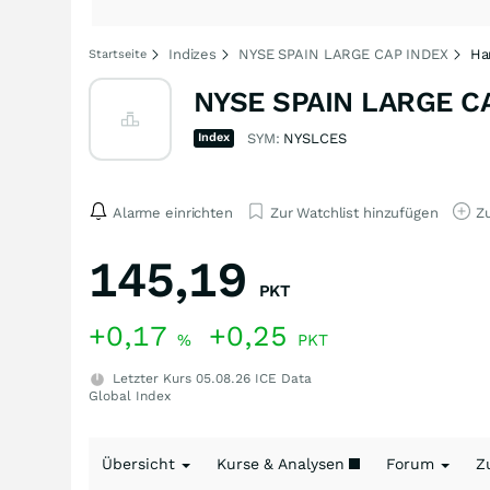
Indizes
NYSE SPAIN LARGE CAP INDEX
Ha
Startseite
NYSE SPAIN LARGE CA
Index
SYM:
NYSLCES
Alarme einrichten
Zur Watchlist hinzufügen
Zu
145,19
PKT
+0,17
+0,25
%
PKT
Letzter Kurs
05.08.26
ICE Data
Global Index
Übersicht
Kurse & Analysen
Forum
Z