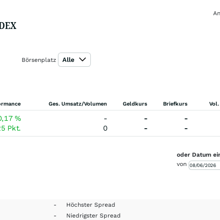
An
NDEX
Alle
Börsenplatz
ormance
Ges. Umsatz/Volumen
Geldkurs
Briefkurs
Vol.
0,17
%
-
-
-
25
Pkt.
0
-
-
oder Datum ei
von
-
Höchster Spread
-
Niedrigster Spread