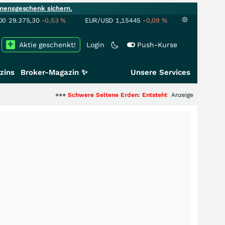
mensgeschenk sichern.
00
29.375,30
-0,53
%
EUR/USD
1,15445
-0,09
%
Aktie geschenkt!
Login
Push-Kurse
zins
Broker-Magazin ✨
Unsere Services
+++
Schwere Seltene Erden: Entsteht hier die nächste Milliarde
Anzeige