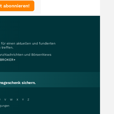
t abonnieren!
für einen aktuellen und fundierten
 treffen.
nanzNachrichten und BörsenNews
BROKER+
sgeschenk sichern.
U
V
W
X
Y
Z
gungen