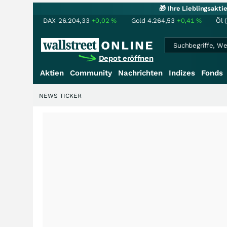
🎁 Ihre Lieblingsakt
DAX
26.204,33
+0,02
%
Gold
4.264,53
+0,41
%
Öl 
Depot eröffnen
Aktien
Community
Nachrichten
Indizes
Fonds
NEWS TICKER