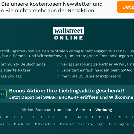
 Sie unsere kostenlosen Newsletter und
Jetz
n Sie nichts mehr aus der Redaktion
instellungsmerkmal als den zentralen verlagsunabhängigen Wissens-Hub 
 in die Börsen- und Wirtschaftswelt, um strategische Entscheidungen zu
Community Deutschlands
✅ verlagsunabhängige Partner ARIVA, Fi
gistrierte Nutzer
✅ Jederzeit einfach handeln beim
SMART
räge pro Tag
✅ mehr als 25 Jahre Marktpräsenz
Bonus Aktion:
Ihre Lieblingsaktie geschenkt!
rn
Jetzt Depot bei SMARTBROKER+ eröffnen und Willkommen
Aktien-Branchen Übersicht
Sitemap
Werbung
A
B
C
D
E
F
G
H
I
J
K
L
M
N
O
P
Q
R
S
T
essum
Disclaimer
Datenschutz
Datenschutz-Einstellungen
Nutzungsbedin