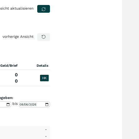
sicht aktualisieren
vorherige Ansicht
 Geld/Brief
Details
0
HK
0
ngeben:
bis
-
-