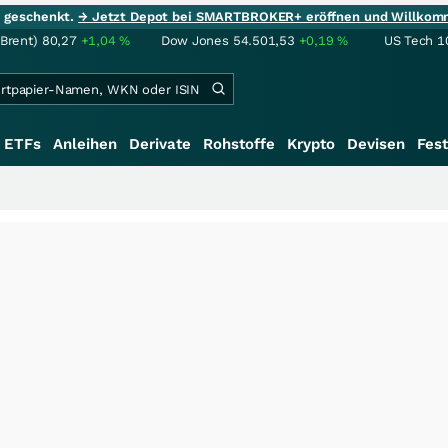
ie geschenkt.
→ Jetzt Depot bei SMARTBROKER+ eröffnen und Willkom
(Brent)
80,27
+1,04
%
Dow Jones
54.501,53
+0,19
%
US Tech 1
ETFs
Anleihen
Derivate
Rohstoffe
Krypto
Devisen
Fest