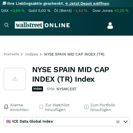
🎁 Ihre Lieblingsaktie geschenkt.
→ Jetzt Depot eröffnen
DAX
+0,69
%
Gold
0,00
%
Öl (Brent)
-1,53
%
Dow Jones
+0,25
%
Indizes
NYSE SPAIN MID CAP INDEX (TR)
Startseite
NYSE SPAIN MID CAP
INDEX (TR) Index
Index
SYM:
NYSMCEST
Alarme
Zur Watchlist
Zum Portfolio
einrichten
hinzufügen
hinzufügen
ICE Data Global Index