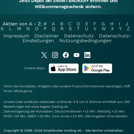
Jetzt Depot bei SMARTBROKER+ eröffnen und
Willkommensgeschenk sichern.
Aktien von A - Z:
#
A
B
C
D
E
F
G
H
I
J
K
L
M
N
O
P
Q
R
S
T
U
V
W
X
Y
Z
Impressum
Disclaimer
Datenschutz
Datenschutz-
Einstellungen
Nutzungsbedingungen
Unsere Apps:
Wenn Sie Kursdaten, Widgets oder andere Finanzinformationen benötigen, hilft
Ihnen
ARIVA
gerne.
Unsere User schätzen wallstreet-online.de: 4.8 von 5 Sternen ermittelt aus 285
Bewertungen bei www.kagels-trading.de
Zeitverzögerung der Kursdaten: Deutsche Börsen +15 Min. NASDAQ +15 Min.
NYSE +20 Min. AMEX +20 Min. Dow Jones +15 Min. Alle Angaben ohne Gewähr.
Copyright © 1998-2026 Smartbroker Holding AG - Alle Rechte vorbehalten.