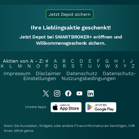
Jetzt Depot sichern
Ihre Lieblingsaktie geschenkt!
Jetzt Depot bei SMARTBROKER+ eröffnen und
Willkommensgeschenk sichern.
Aktien von A - Z:
#
A
B
C
D
E
F
G
H
I
J
K
L
M
N
O
P
Q
R
S
T
U
V
W
X
Y
Z
Impressum
Disclaimer
Datenschutz
Datenschutz-
Einstellungen
Nutzungsbedingungen
Unsere Apps:
Wenn Sie Kursdaten, Widgets oder andere Finanzinformationen benötigen, hilft
Ihnen
ARIVA
gerne.