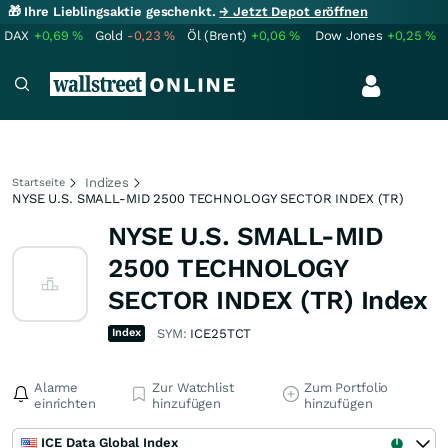
🎁 Ihre Lieblingsaktie geschenkt.
→ Jetzt Depot eröffnen
DAX
+0,69
%
Gold
-0,23
%
Öl (Brent)
+0,06
%
Dow Jones
+0,25
%
Indizes
Startseite
NYSE U.S. SMALL-MID 2500 TECHNOLOGY SECTOR INDEX (TR)
NYSE U.S. SMALL-MID
2500 TECHNOLOGY
SECTOR INDEX (TR) Index
Index
SYM:
ICE25TCT
Alarme
Zur Watchlist
Zum Portfolio
einrichten
hinzufügen
hinzufügen
ICE Data Global Index