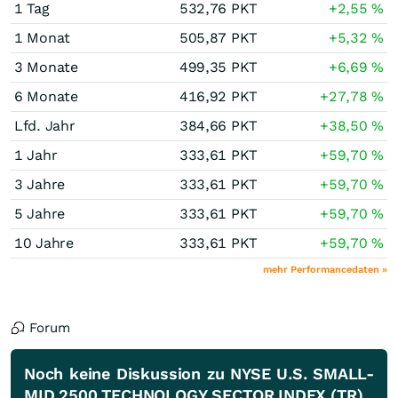
1 Tag
532,76
PKT
+2,55
%
1 Monat
505,87
PKT
+5,32
%
3 Monate
499,35
PKT
+6,69
%
6 Monate
416,92
PKT
+27,78
%
Lfd. Jahr
384,66
PKT
+38,50
%
1 Jahr
333,61
PKT
+59,70
%
3 Jahre
333,61
PKT
+59,70
%
5 Jahre
333,61
PKT
+59,70
%
10 Jahre
333,61
PKT
+59,70
%
mehr Performancedaten »
Forum
Noch keine Diskussion zu NYSE U.S. SMALL-
MID 2500 TECHNOLOGY SECTOR INDEX (TR)