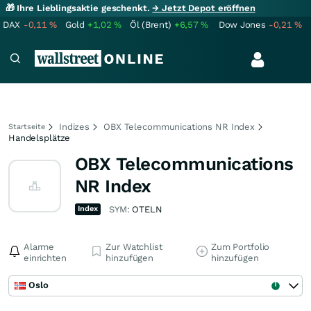
🎁 Ihre Lieblingsaktie geschenkt.
→ Jetzt Depot eröffnen
DAX
-0,11
%
Gold
+1,02
%
Öl (Brent)
+6,57
%
Dow Jones
-0,21
%
Indizes
OBX Telecommunications NR Index
Startseite
Handelsplätze
OBX Telecommunications
NR Index
Index
SYM:
OTELN
Alarme
Zur Watchlist
Zum Portfolio
einrichten
hinzufügen
hinzufügen
Oslo