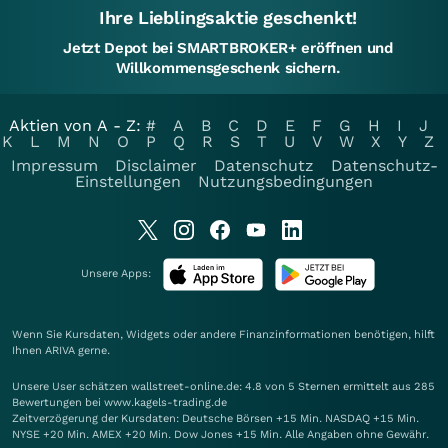
Ihre Lieblingsaktie geschenkt!
Jetzt Depot bei SMARTBROKER+ eröffnen und
Willkommensgeschenk sichern.
Aktien von A - Z:
#
A
B
C
D
E
F
G
H
I
J
K
L
M
N
O
P
Q
R
S
T
U
V
W
X
Y
Z
Impressum
Disclaimer
Datenschutz
Datenschutz-
Einstellungen
Nutzungsbedingungen
Unsere Apps:
Wenn Sie Kursdaten, Widgets oder andere Finanzinformationen benötigen, hilft
Ihnen
ARIVA
gerne.
Unsere User schätzen wallstreet-online.de: 4.8 von 5 Sternen ermittelt aus 285
Bewertungen bei www.kagels-trading.de
Zeitverzögerung der Kursdaten: Deutsche Börsen +15 Min. NASDAQ +15 Min.
NYSE +20 Min. AMEX +20 Min. Dow Jones +15 Min. Alle Angaben ohne Gewähr.