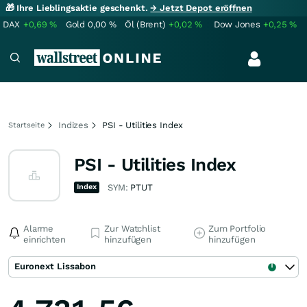
🎁 Ihre Lieblingsaktie geschenkt.
→ Jetzt Depot eröffnen
DAX
+0,69
%
Gold
0,00
%
Öl (Brent)
+0,02
%
Dow Jones
+0,25
%
Indizes
PSI - Utilities Index
Startseite
PSI - Utilities Index
Index
SYM:
PTUT
Alarme
Zur Watchlist
Zum Portfolio
einrichten
hinzufügen
hinzufügen
Euronext Lissabon