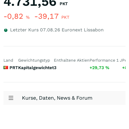
4.731,56
PKT
-0,82
-39,17
%
PKT
Letzter Kurs
07.08.26
Euronext Lissabon
Land
Gewichtungstyp
Enthaltene Aktien
Performance 1 J
Per
PRT
Kapitalgewichtet
3
+29,73
%
+8
Kurse, Daten, News & Forum