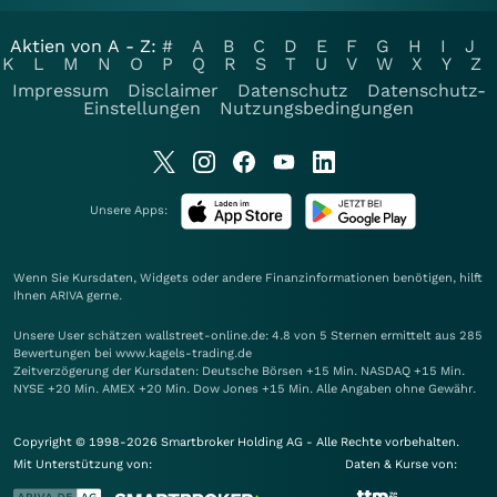
Aktien von A - Z:
#
A
B
C
D
E
F
G
H
I
J
K
L
M
N
O
P
Q
R
S
T
U
V
W
X
Y
Z
Impressum
Disclaimer
Datenschutz
Datenschutz-
Einstellungen
Nutzungsbedingungen
Unsere Apps:
Wenn Sie Kursdaten, Widgets oder andere Finanzinformationen benötigen, hilft
Ihnen
ARIVA
gerne.
Unsere User schätzen wallstreet-online.de: 4.8 von 5 Sternen ermittelt aus 285
Bewertungen bei www.kagels-trading.de
Zeitverzögerung der Kursdaten: Deutsche Börsen +15 Min. NASDAQ +15 Min.
NYSE +20 Min. AMEX +20 Min. Dow Jones +15 Min. Alle Angaben ohne Gewähr.
Copyright © 1998-2026 Smartbroker Holding AG - Alle Rechte vorbehalten.
Mit Unterstützung von:
Daten & Kurse von: