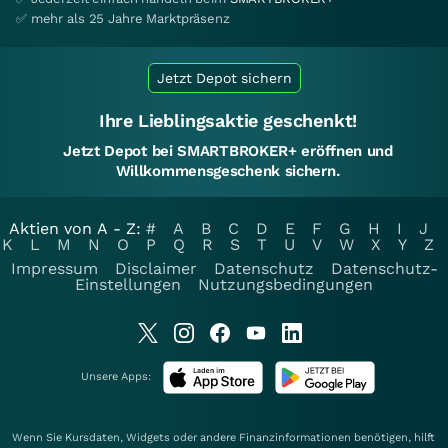
✅ mehr als 25 Jahre Marktpräsenz
Jetzt Depot sichern
Ihre Lieblingsaktie geschenkt!
Jetzt Depot bei SMARTBROKER+ eröffnen und
Willkommensgeschenk sichern.
Aktien von A - Z:
#
A
B
C
D
E
F
G
H
I
J
K
L
M
N
O
P
Q
R
S
T
U
V
W
X
Y
Z
Impressum
Disclaimer
Datenschutz
Datenschutz-
Einstellungen
Nutzungsbedingungen
Unsere Apps:
Wenn Sie Kursdaten, Widgets oder andere Finanzinformationen benötigen, hilft