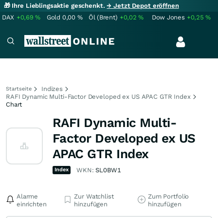
🎁 Ihre Lieblingsaktie geschenkt.
→ Jetzt Depot eröffnen
DAX
+0,69
%
Gold
0,00
%
Öl (Brent)
+0,02
%
Dow Jones
+0,25
%
Indizes
Startseite
RAFI Dynamic Multi-Factor Developed ex US APAC GTR Index
Chart
RAFI Dynamic Multi-
Factor Developed ex US
APAC GTR Index
Index
WKN:
SL0BW1
Alarme
Zur Watchlist
Zum Portfolio
einrichten
hinzufügen
hinzufügen