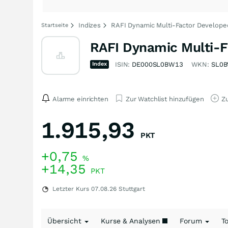
Indizes
RAFI Dynamic Multi-Factor Develop
Startseite
RAFI Dynamic Multi-F
Index
ISIN:
DE000SL0BW13
WKN:
SL0
Alarme einrichten
Zur Watchlist hinzufügen
Zu
1.915,93
PKT
+0,75
%
+14,35
PKT
Letzter Kurs
07.08.26
Stuttgart
Übersicht
Kurse & Analysen
Forum
T