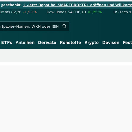
ie geschenkt.
→ Jetzt Depot bei SMARTBROKER+ eröffnen und Willkom
Brent)
82,26
-1,53
%
Dow Jones
54.036,10
+0,25
%
US Tech 1
ETFs
Anleihen
Derivate
Rohstoffe
Krypto
Devisen
Fest