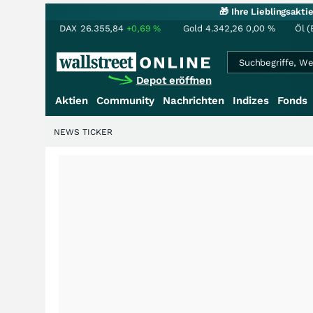
🎁 Ihre Lieblingsakt
DAX
26.355,84
+0,69
%
Gold
4.342,26
0,00
%
Öl (
Depot eröffnen
Aktien
Community
Nachrichten
Indizes
Fonds
NEWS TICKER