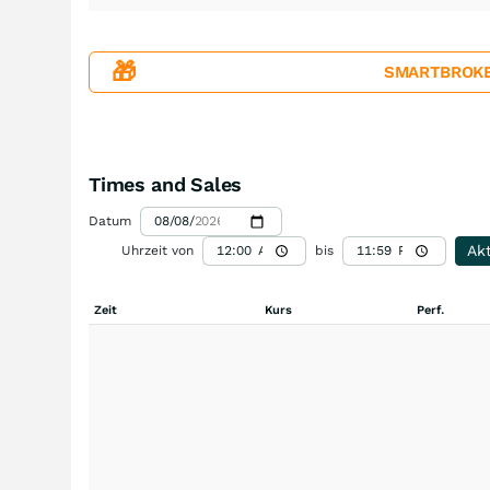
🎁
SMARTBROKER+
Times and Sales
Datum
Akt
Uhrzeit von
bis
Zeit
Kurs
Perf.