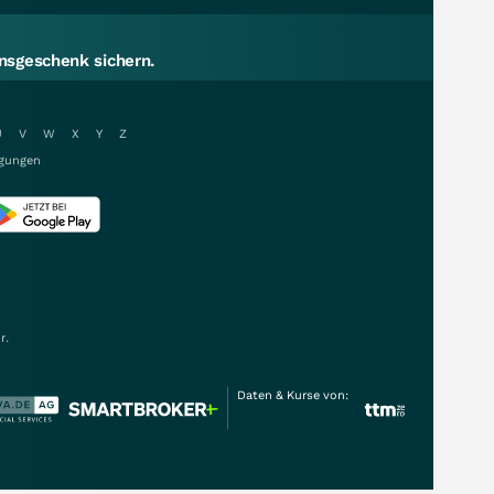
sgeschenk sichern.
U
V
W
X
Y
Z
gungen
r.
Daten & Kurse von: