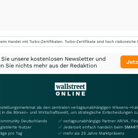
eim Handel mit Turbo-Zertifikaten. Turbo-Zertifikate sind hoch risikoreiche P
 Sie unsere kostenlosen Newsletter und
Jetz
n Sie nichts mehr aus der Redaktion
instellungsmerkmal als den zentralen verlagsunabhängigen Wissens-Hub 
 in die Börsen- und Wirtschaftswelt, um strategische Entscheidungen zu
Community Deutschlands
✅ verlagsunabhängige Partner ARIVA, Fi
gistrierte Nutzer
✅ Jederzeit einfach handeln beim
SMART
räge pro Tag
✅ mehr als 25 Jahre Marktpräsenz