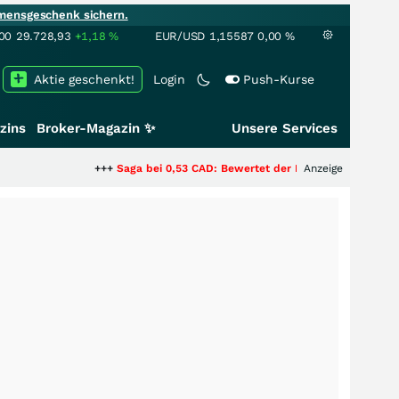
mensgeschenk sichern.
00
29.728,93
+1,18
%
EUR/USD
1,15587
0,00
%
Aktie geschenkt!
Login
Push-Kurse
zins
Broker-Magazin ✨
Unsere Services
+++
Saga bei 0,53 CAD: Bewertet der Markt noch immer nur die 
Anzeige