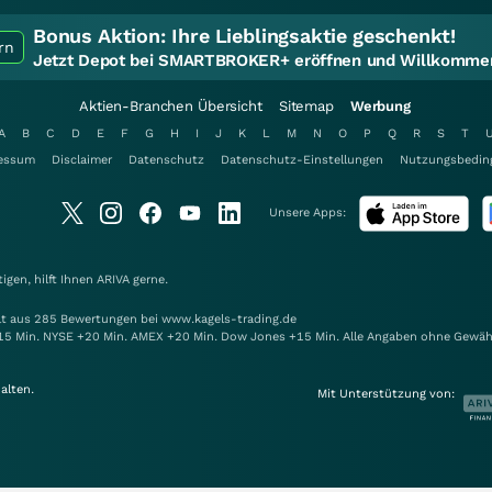
Bonus Aktion:
Ihre Lieblingsaktie geschenkt!
rn
Jetzt Depot bei SMARTBROKER+ eröffnen und Willkommen
Aktien-Branchen Übersicht
Sitemap
Werbung
A
B
C
D
E
F
G
H
I
J
K
L
M
N
O
P
Q
R
S
T
essum
Disclaimer
Datenschutz
Datenschutz-Einstellungen
Nutzungsbedin
Unsere Apps:
gen, hilft Ihnen
ARIVA
gerne.
elt aus 285 Bewertungen bei www.kagels-trading.de
15 Min. NYSE +20 Min. AMEX +20 Min. Dow Jones +15 Min. Alle Angaben ohne Gewäh
alten.
Mit Unterstützung von: