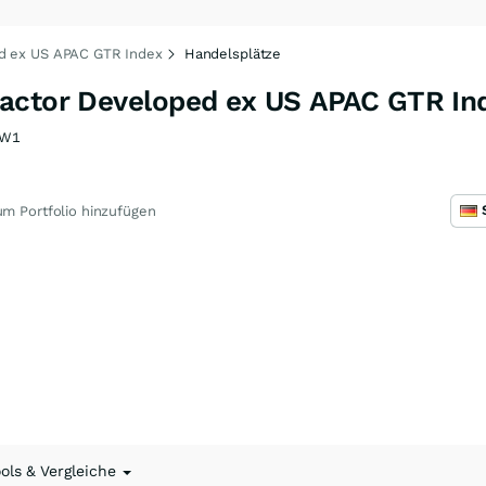
ed ex US APAC GTR Index
Handelsplätze
actor Developed ex US APAC GTR In
BW1
m Portfolio hinzufügen
ools & Vergleiche