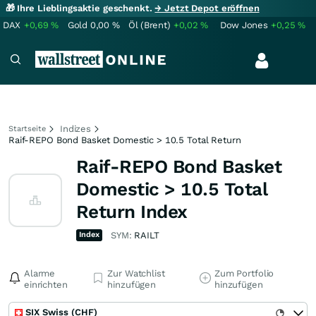
🎁 Ihre Lieblingsaktie geschenkt.
→ Jetzt Depot eröffnen
DAX
+0,69
%
Gold
0,00
%
Öl (Brent)
+0,02
%
Dow Jones
+0,25
%
Indizes
Startseite
Raif-REPO Bond Basket Domestic > 10.5 Total Return
Raif-REPO Bond Basket
Domestic > 10.5 Total
Return Index
Index
SYM:
RAILT
Alarme
Zur Watchlist
Zum Portfolio
einrichten
hinzufügen
hinzufügen
SIX Swiss (CHF)