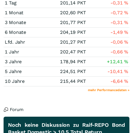
1 Tag
201,14
PKT
-0,31
%
1 Monat
202,60
PKT
-0,72
%
3 Monate
201,77
PKT
-0,31
%
6 Monate
204,19
PKT
-1,49
%
Lfd. Jahr
201,27
PKT
-0,06
%
1 Jahr
202,47
PKT
-0,66
%
3 Jahre
178,94
PKT
+12,41
%
5 Jahre
224,51
PKT
-10,41
%
10 Jahre
215,44
PKT
-6,64
%
mehr Performancedaten »
Forum
Noch keine Diskussion zu Raif-REPO Bond
Basket Domestic > 10.5 Total Return