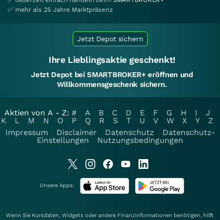
✅ mehr als 25 Jahre Marktpräsenz
Jetzt Depot sichern
Ihre Lieblingsaktie geschenkt!
Jetzt Depot bei SMARTBROKER+ eröffnen und
Willkommensgeschenk sichern.
Aktien von A - Z:
#
A
B
C
D
E
F
G
H
I
J
K
L
M
N
O
P
Q
R
S
T
U
V
W
X
Y
Z
Impressum
Disclaimer
Datenschutz
Datenschutz-
Einstellungen
Nutzungsbedingungen
Unsere Apps:
Wenn Sie Kursdaten, Widgets oder andere Finanzinformationen benötigen, hilft