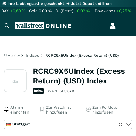
🎁 Ihre Lieblingsaktie geschenkt.
→ Jetzt Depot eröffnen
DAX
+0,69
%
Gold
0,00
%
Öl (Brent)
+0,02
%
Dow Jones
+0,25
%
Indizes
RCRC9X5UIndex (Excess Return) (USD)
Startseite
RCRC9X5UIndex (Excess
Return) (USD) Index
Index
WKN:
SL0CYR
Alarme
Zur Watchlist
Zum Portfolio
einrichten
hinzufügen
hinzufügen
Stuttgart