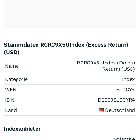
Stammdaten RCRC9X5UIndex (Excess Return)
(USD)
RCRC9X5UIndex (Excess
Name
Return) (USD)
Kategorie
Index
WKN
SL0CYR
ISIN
DE000SL0CYR4
Land
Deutschland
Indexanbieter
Solactive