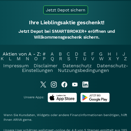
Jetzt Depot sichern
Ihre Lieblingsaktie geschenkt!
Jetzt Depot bei SMARTBROKER+ eröffnen und
Willkommensgeschenk sichern.
Aktien von A - Z:
#
A
B
C
D
E
F
G
H
I
J
K
L
M
N
O
P
Q
R
S
T
U
V
W
X
Y
Z
Impressum
Disclaimer
Datenschutz
Datenschutz-
Einstellungen
Nutzungsbedingungen
Unsere Apps:
Wenn Sie Kursdaten, Widgets oder andere Finanzinformationen benötigen, hilft
Ihnen
ARIVA
gerne.
Unsere User schätzen wallstreet-online.de: 4.8 von 5 Sternen ermittelt aus 285