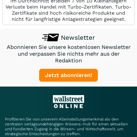
Im Durchschnitt erleiden 7 von 10 Kleinanlegern
Verluste beim Handel mit Turbo-Zertifikaten. Turbo-
Zertifikate sind hoch risikoreiche Produkte und
nicht für langfristige Anlagestrategien geeignet.
Newsletter
Abonnieren Sie unsere kostenlosen Newsletter
und verpassen Sie nichts mehr aus der
Redaktion
Jetzt abonnieren!
Profitieren Sie von unserem Alleinstellungsmerkmal als den
zentralen verlagsunabhängigen Wissens-Hub für einen aktuellen
und fundierten Zugang in die Börsen- und Wirtschaftswelt, um
strategische Entscheidungen zu treffen.