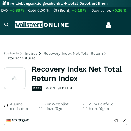
🎁 Ihre Lieblingsaktie geschenkt.
→ Jetzt Depot eröffnen
DAX
+0,69
%
Gold
0,00
%
Öl (Brent)
+0,18
%
Dow Jones
+0,25
%
Indizes
Recovery Index Net Total Return
Startseite
Historische Kurse
Recovery Index Net Total
Return Index
Index
WKN:
SL0ALN
Alarme
Zur Watchlist
Zum Portfolio
einrichten
hinzufügen
hinzufügen
Stuttgart