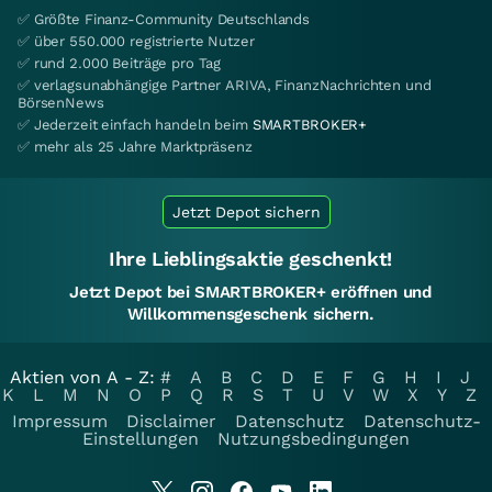
✅ Größte Finanz-Community Deutschlands
✅ über 550.000 registrierte Nutzer
✅ rund 2.000 Beiträge pro Tag
✅ verlagsunabhängige Partner ARIVA, FinanzNachrichten und
BörsenNews
✅ Jederzeit einfach handeln beim
SMARTBROKER+
✅ mehr als 25 Jahre Marktpräsenz
Jetzt Depot sichern
Ihre Lieblingsaktie geschenkt!
Jetzt Depot bei SMARTBROKER+ eröffnen und
Willkommensgeschenk sichern.
Aktien von A - Z:
#
A
B
C
D
E
F
G
H
I
J
K
L
M
N
O
P
Q
R
S
T
U
V
W
X
Y
Z
Impressum
Disclaimer
Datenschutz
Datenschutz-
Einstellungen
Nutzungsbedingungen