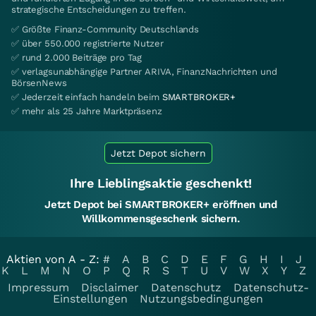
strategische Entscheidungen zu treffen.
✅ Größte Finanz-Community Deutschlands
✅ über 550.000 registrierte Nutzer
✅ rund 2.000 Beiträge pro Tag
✅ verlagsunabhängige Partner ARIVA, FinanzNachrichten und
BörsenNews
✅ Jederzeit einfach handeln beim
SMARTBROKER+
✅ mehr als 25 Jahre Marktpräsenz
Jetzt Depot sichern
Ihre Lieblingsaktie geschenkt!
Jetzt Depot bei SMARTBROKER+ eröffnen und
Willkommensgeschenk sichern.
Aktien von A - Z:
#
A
B
C
D
E
F
G
H
I
J
K
L
M
N
O
P
Q
R
S
T
U
V
W
X
Y
Z
Impressum
Disclaimer
Datenschutz
Datenschutz-
Einstellungen
Nutzungsbedingungen