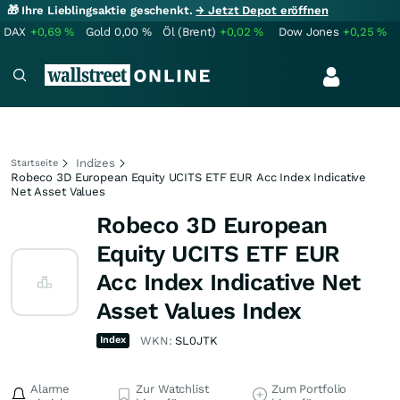
🎁 Ihre Lieblingsaktie geschenkt.
→ Jetzt Depot eröffnen
DAX
+0,69
%
Gold
0,00
%
Öl (Brent)
+0,02
%
Dow Jones
+0,25
%
Indizes
Startseite
Robeco 3D European Equity UCITS ETF EUR Acc Index Indicative
Net Asset Values
Robeco 3D European
Equity UCITS ETF EUR
Acc Index Indicative Net
Asset Values Index
Index
WKN:
SL0JTK
Alarme
Zur Watchlist
Zum Portfolio