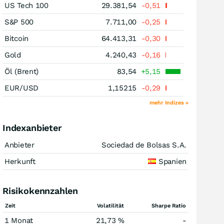
US Tech 100
29.381,54
-0,51
S&P 500
7.711,00
-0,25
Bitcoin
64.413,31
-0,30
Gold
4.240,43
-0,16
Öl (Brent)
83,54
+5,15
EUR/USD
1,15215
-0,29
mehr Indizes »
Indexanbieter
Anbieter
Sociedad de Bolsas S.A.
Herkunft
Spanien
Risikokennzahlen
Zeit
Volatilität
Sharpe Ratio
1 Monat
21,73 %
-