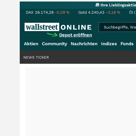
🎁 Ihre Lieblingsakt
DAX
26.174,28
-0,09
%
Gold
4.240,43
-0,16
%
Öl 
Depot eröffnen
Aktien
Community
Nachrichten
Indizes
Fonds
NEWS TICKER