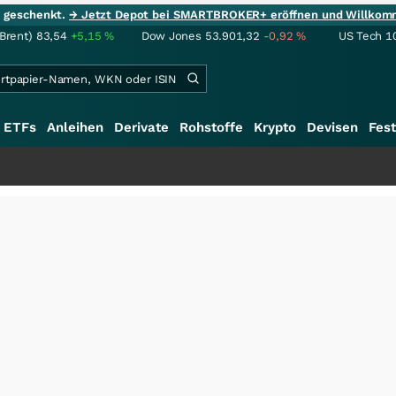
ie geschenkt.
→ Jetzt Depot bei SMARTBROKER+ eröffnen und Willkom
(Brent)
83,54
+5,15
%
Dow Jones
53.901,32
-0,92
%
US Tech 1
ETFs
Anleihen
Derivate
Rohstoffe
Krypto
Devisen
Fest
+++
Sc