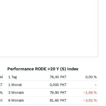
Performance RODE >20 Y (S) Index
id
1 Tag
78,40
PKT
0,00
%
KT
1 Monat
0,000
PKT
-
%
3 Monate
79,90
PKT
-1,88
%
26
6 Monate
81,60
PKT
-3,92
%