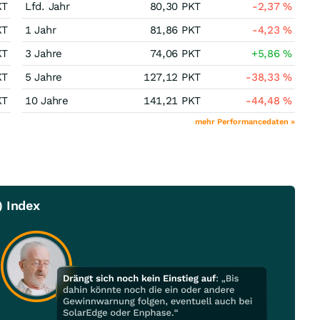
KT
Lfd. Jahr
80,30
PKT
-2,37
%
KT
1 Jahr
81,86
PKT
-4,23
%
KT
3 Jahre
74,06
PKT
+5,86
%
KT
5 Jahre
127,12
PKT
-38,33
%
KT
10 Jahre
141,21
PKT
-44,48
%
mehr Performancedaten »
) Index