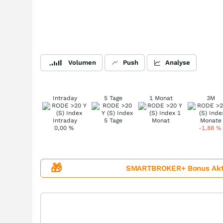
Volumen
Push
Analyse
Intraday
5 Tage
1 Monat
3M
0,00
%
-1,88
%
🎁
SMARTBROKER+ Bonus Aktion