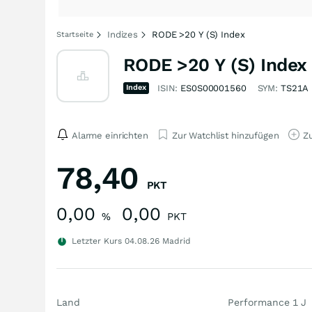
Indizes
RODE >20 Y (S) Index
Startseite
RODE >20 Y (S) Index
Index
ISIN:
ES0S00001560
SYM:
TS21A
Alarme einrichten
Zur Watchlist hinzufügen
Zu
78,40
PKT
0,00
0,00
%
PKT
Letzter Kurs
04.08.26
Madrid
Land
Performance 1 J