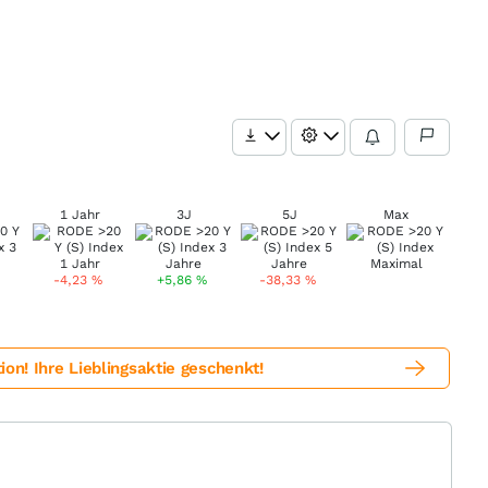
1 Jahr
3J
5J
Max
-4,23
%
+5,86
%
-38,33
%
! Ihre Lieblingsaktie geschenkt!