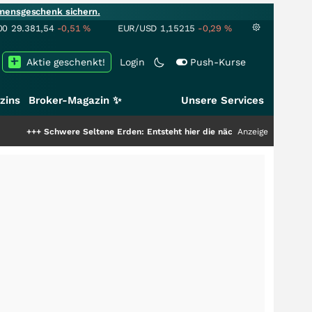
mensgeschenk sichern.
00
29.381,54
-0,51
%
EUR/USD
1,15215
-0,29
%
Aktie geschenkt!
Login
Push-Kurse
zins
Broker-Magazin ✨
Unsere Services
hwere Seltene Erden: Entsteht hier die nächste Milliardenstory?
Anzeige
+++