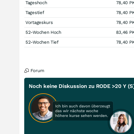
Tageshoch
78,40
P
Tagestief
78,40
P
Vortageskurs
78,40
P
52-Wochen Hoch
83,46
P
52-Wochen Tief
78,40
P
Forum
Noch keine Diskussion zu RODE >20 Y (S