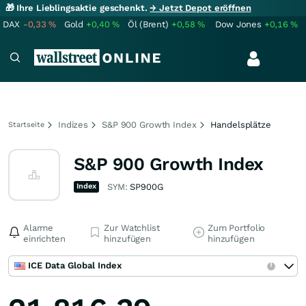
🎁 Ihre Lieblingsaktie geschenkt.
→ Jetzt Depot eröffnen
DAX
-0,33
%
Gold
+0,40
%
Öl (Brent)
+0,58
%
Dow Jones
+0,16
%
Indizes
S&P 900 Growth Index
Handelsplätze
Startseite
S&P 900 Growth Index
Index
SYM:
SP900G
Alarme
Zur Watchlist
Zum Portfolio
einrichten
hinzufügen
hinzufügen
ICE Data Global Index