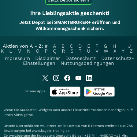
Jetzt Depot sichern
Ihre Lieblingsaktie geschenkt!
Jetzt Depot bei SMARTBROKER+ eröffnen und
Willkommensgeschenk sichern.
Aktien von A - Z:
#
A
B
C
D
E
F
G
H
I
J
K
L
M
N
O
P
Q
R
S
T
U
V
W
X
Y
Z
Impressum
Disclaimer
Datenschutz
Datenschutz-
Einstellungen
Nutzungsbedingungen
Unsere Apps:
Wenn Sie Kursdaten, Widgets oder andere Finanzinformationen benötigen, hilft
Ihnen
ARIVA
gerne.
Unsere User schätzen wallstreet-online.de: 4.8 von 5 Sternen ermittelt aus 285
Bewertungen bei www.kagels-trading.de
Zeitverzögerung der Kursdaten: Deutsche Börsen +15 Min. NASDAQ +15 Min.