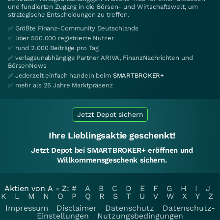
und fundierten Zugang in die Börsen- und Wirtschaftswelt, um
strategische Entscheidungen zu treffen.
✅ Größte Finanz-Community Deutschlands
✅ über 550.000 registrierte Nutzer
✅ rund 2.000 Beiträge pro Tag
✅ verlagsunabhängige Partner ARIVA, FinanzNachrichten und
BörsenNews
✅ Jederzeit einfach handeln beim
SMARTBROKER+
✅ mehr als 25 Jahre Marktpräsenz
Jetzt Depot sichern
Ihre Lieblingsaktie geschenkt!
Jetzt Depot bei SMARTBROKER+ eröffnen und
Willkommensgeschenk sichern.
Aktien von A - Z:
#
A
B
C
D
E
F
G
H
I
J
K
L
M
N
O
P
Q
R
S
T
U
V
W
X
Y
Z
Impressum
Disclaimer
Datenschutz
Datenschutz-
Einstellungen
Nutzungsbedingungen