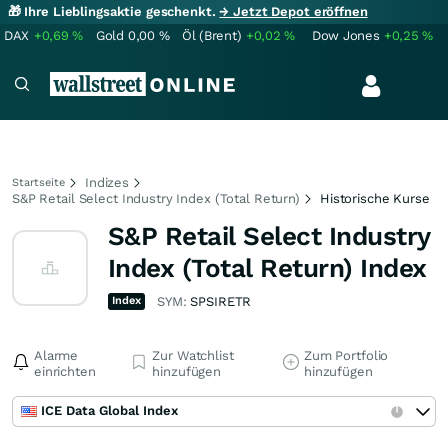
🎁 Ihre Lieblingsaktie geschenkt.
→ Jetzt Depot eröffnen
DAX
+0,69
%
Gold
0,00
%
Öl (Brent)
+0,02
%
Dow Jones
+0,25
%
Indizes
Startseite
S&P Retail Select Industry Index (Total Return)
Historische Kurse
S&P Retail Select Industry
Index (Total Return) Index
Index
SYM:
SPSIRETR
Alarme
Zur Watchlist
Zum Portfolio
einrichten
hinzufügen
hinzufügen
ICE Data Global Index