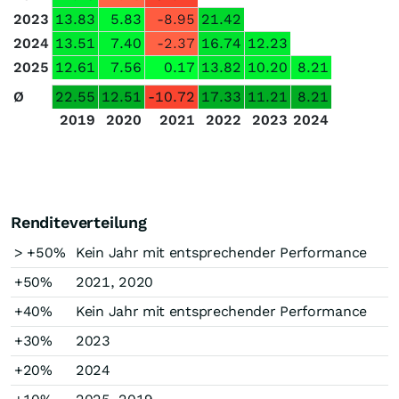
2023
13.83
5.83
-8.95
21.42
2024
13.51
7.40
-2.37
16.74
12.23
2025
12.61
7.56
0.17
13.82
10.20
8.21
Ø
22.55
12.51
-10.72
17.33
11.21
8.21
2019
2020
2021
2022
2023
2024
Renditeverteilung
> +50%
Kein Jahr mit entsprechender Performance
+50%
2021, 2020
+40%
Kein Jahr mit entsprechender Performance
+30%
2023
+20%
2024