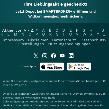
Ihre Lieblingsaktie geschenkt!
Jetzt Depot bei SMARTBROKER+ eröffnen und
Willkommensgeschenk sichern.
Aktien von A - Z:
#
A
B
C
D
E
F
G
H
I
J
K
L
M
N
O
P
Q
R
S
T
U
V
W
X
Y
Z
Impressum
Disclaimer
Datenschutz
Datenschutz-
Einstellungen
Nutzungsbedingungen
Unsere Apps:
Wenn Sie Kursdaten, Widgets oder andere Finanzinformationen benötigen, hilft
Ihnen
ARIVA
gerne.
Unsere User schätzen wallstreet-online.de: 4.8 von 5 Sternen ermittelt aus 285
Bewertungen bei www.kagels-trading.de
Zeitverzögerung der Kursdaten: Deutsche Börsen +15 Min. NASDAQ +15 Min.
NYSE +20 Min. AMEX +20 Min. Dow Jones +15 Min. Alle Angaben ohne Gewähr.