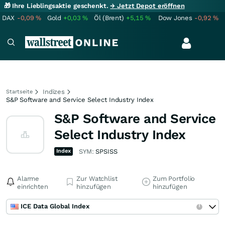
🎁 Ihre Lieblingsaktie geschenkt.
→ Jetzt Depot eröffnen
DAX
-0,09
%
Gold
+0,03
%
Öl (Brent)
+5,15
%
Dow Jones
-0,92
%
Indizes
Startseite
S&P Software and Service Select Industry Index
S&P Software and Service
Select Industry Index
Index
SYM:
SPSISS
Alarme
Zur Watchlist
Zum Portfolio
einrichten
hinzufügen
hinzufügen
ICE Data Global Index