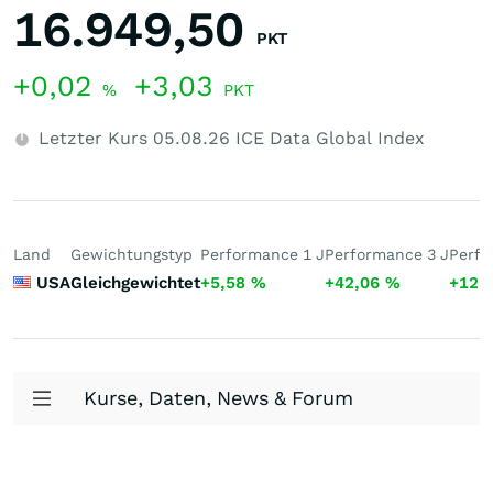
16.949,50
PKT
+0,02
+3,03
%
PKT
Letzter Kurs
05.08.26
ICE Data Global Index
Land
Gewichtungstyp
Performance 1 J
Performance 3 J
Perfo
USA
Gleichgewichtet
+5,58
%
+42,06
%
+12,
Kurse, Daten, News & Forum