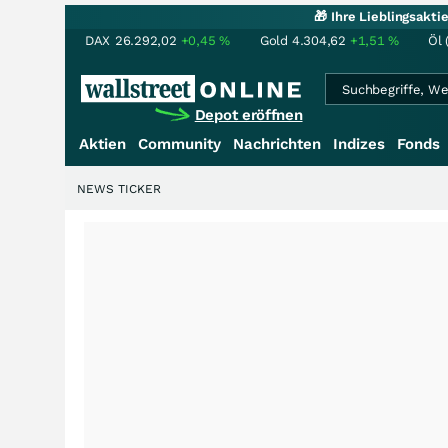
🎁 Ihre Lieblingsakt
DAX
26.292,02
+0,45
%
Gold
4.304,62
+1,51
%
Öl 
Depot eröffnen
Aktien
Community
Nachrichten
Indizes
Fonds
NEWS TICKER