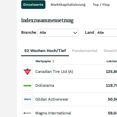
Einzelwerte
Marktkapitalisierung
Top / Flop
Indexzusammensetzung
Branche
Land
Alle
Alle
52 Wochen Hoch/Tief
Fundamental
Gewic
Wertpapier
Letzte
Canadian Tire Ltd (A)
125,8
Dollarama
119,7
Gildan Activewear
50,5
Magna International
59,0