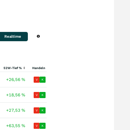
Realtime
52W-Tief %
Handeln
+26,56
%
V
K
+18,56
%
V
K
+27,53
%
V
K
+63,55
%
V
K