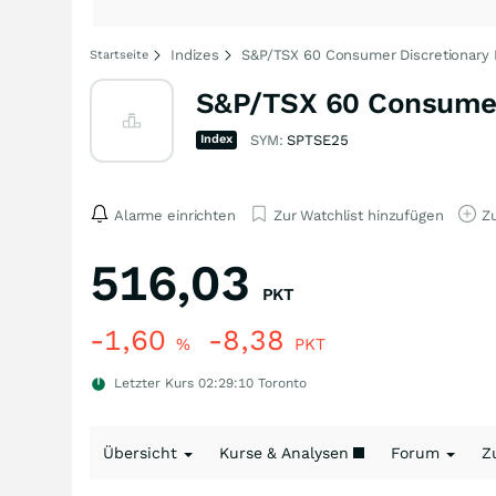
Indizes
S&P/TSX 60 Consumer Discretionary 
Startseite
S&P/TSX 60 Consumer 
Index
SYM:
SPTSE25
Alarme einrichten
Zur Watchlist hinzufügen
Zu
516,03
PKT
-1,60
-8,38
%
PKT
Letzter Kurs
02:29:10
Toronto
Übersicht
Kurse & Analysen
Forum
Z