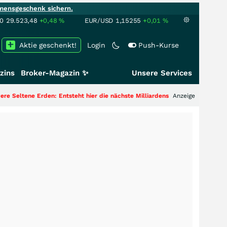
mensgeschenk sichern.
00
29.523,48
+0,48
%
EUR/USD
1,15255
+0,01
%
Aktie geschenkt!
Login
Push-Kurse
zins
Broker-Magazin ✨
Unsere Services
ene Erden: Entsteht hier die nächste Milliardenstory?
+++
Anzeige