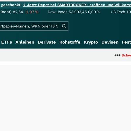
ie geschenkt.
→ Jetzt Depot bei SMARTBROKER+ eröffnen und Willkom
(Brent)
82,64
-1,07
%
Dow Jones
53.903,45
0,00
%
US Tech 1
ETFs
Anleihen
Derivate
Rohstoffe
Krypto
Devisen
Fest
+++
Schwere Selt