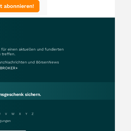
t abonnieren!
für einen aktuellen und fundierten
 treffen.
nanzNachrichten und BörsenNews
BROKER+
sgeschenk sichern.
U
V
W
X
Y
Z
gungen