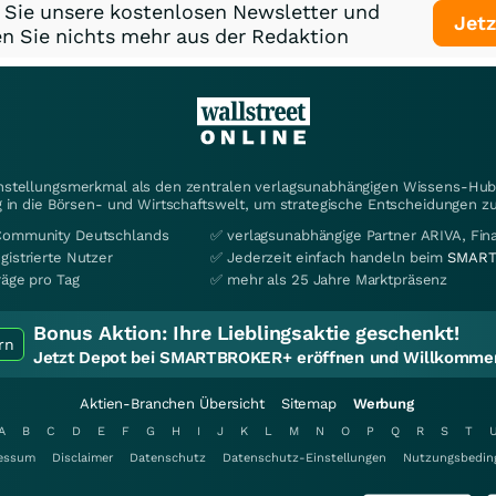
 Sie unsere kostenlosen Newsletter und
Jetz
n Sie nichts mehr aus der Redaktion
instellungsmerkmal als den zentralen verlagsunabhängigen Wissens-Hub 
 in die Börsen- und Wirtschaftswelt, um strategische Entscheidungen zu
Community Deutschlands
✅ verlagsunabhängige Partner ARIVA, Fi
gistrierte Nutzer
✅ Jederzeit einfach handeln beim
SMART
räge pro Tag
✅ mehr als 25 Jahre Marktpräsenz
Bonus Aktion:
Ihre Lieblingsaktie geschenkt!
rn
Jetzt Depot bei SMARTBROKER+ eröffnen und Willkommen
Aktien-Branchen Übersicht
Sitemap
Werbung
A
B
C
D
E
F
G
H
I
J
K
L
M
N
O
P
Q
R
S
T
essum
Disclaimer
Datenschutz
Datenschutz-Einstellungen
Nutzungsbedin