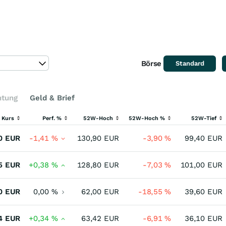
Börse
Standard
htung
Geld & Brief
r Kurs
Perf. %
52W-Hoch
52W-Hoch %
52W-Tief
0
EUR
-1,41
%
130,90
EUR
-3,90
%
99,40
EUR
5
EUR
+0,38
%
128,80
EUR
-7,03
%
101,00
EUR
0
EUR
0,00
%
62,00
EUR
-18,55
%
39,60
EUR
4
EUR
+0,34
%
63,42
EUR
-6,91
%
36,10
EUR