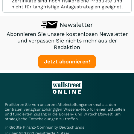
Zertifikate sind hoch risikoreiche Produkte und
nicht für langfristige Anlagestrategien geeignet.
Newsletter
Abonnieren Sie unsere kostenlosen Newsletter
und verpassen Sie nichts mehr aus der
Redaktion
Jetzt abonnieren!
Profitieren Sie von unserem Alleinstellungsmerkmal als den
zentralen verlagsunabhängigen Wissens-Hub für einen aktuellen
und fundierten Zugang in die Börsen- und Wirtschaftswelt, um
strategische Entscheidungen zu treffen.
✅ Größte Finanz-Community Deutschlands
✅ über 550.000 registrierte Nutzer