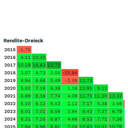
Rendite-Dreieck
2015
-1.75
2016
4.11
10.32
2017
10.28
16.83
23.72
2018
3.07
4.73
2.05
-15.84
2019
4.94
6.68
5.49
-2.59
12.73
2020
5.62
7.16
6.39
1.16
10.91
9.12
2021
6.69
8.16
7.74
4.08
11.71
11.20
13.32
2022
5.10
6.12
5.43
2.12
7.17
5.38
3.56
-
2023
6.01
7.02
6.56
3.94
8.42
7.37
6.79
2024
6.31
7.25
6.87
4.66
8.53
7.71
7.36
2025
7.94
8.96
8.81
7.08
10.83
10.51
10.79
1