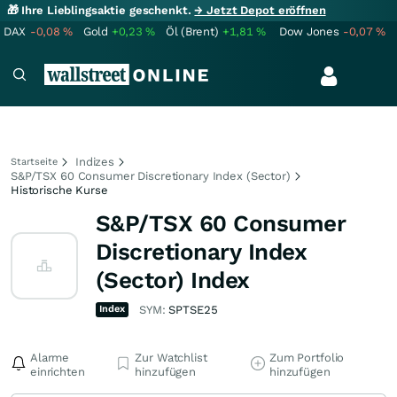
🎁 Ihre Lieblingsaktie geschenkt.
→ Jetzt Depot eröffnen
DAX
-0,08
%
Gold
+0,23
%
Öl (Brent)
+1,81
%
Dow Jones
-0,07
%
Indizes
Startseite
S&P/TSX 60 Consumer Discretionary Index (Sector)
Historische Kurse
S&P/TSX 60 Consumer
Discretionary Index
(Sector) Index
Index
SYM:
SPTSE25
Alarme
Zur Watchlist
Zum Portfolio
einrichten
hinzufügen
hinzufügen