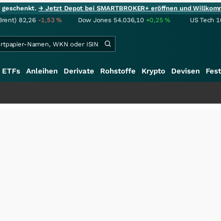
ie geschenkt.
→ Jetzt Depot bei SMARTBROKER+ eröffnen und Willkom
Brent)
82,26
-1,53
%
Dow Jones
54.036,10
+0,25
%
US Tech 1
ETFs
Anleihen
Derivate
Rohstoffe
Krypto
Devisen
Fest