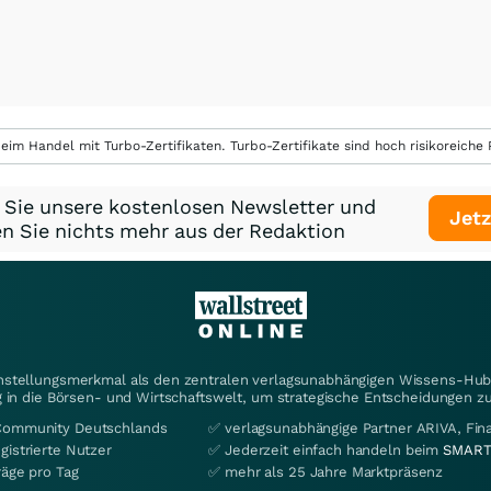
eim Handel mit Turbo-Zertifikaten. Turbo-Zertifikate sind hoch risikoreiche P
 Sie unsere kostenlosen Newsletter und
Jetz
n Sie nichts mehr aus der Redaktion
instellungsmerkmal als den zentralen verlagsunabhängigen Wissens-Hub 
 in die Börsen- und Wirtschaftswelt, um strategische Entscheidungen zu
Community Deutschlands
✅ verlagsunabhängige Partner ARIVA, Fi
gistrierte Nutzer
✅ Jederzeit einfach handeln beim
SMART
räge pro Tag
✅ mehr als 25 Jahre Marktpräsenz