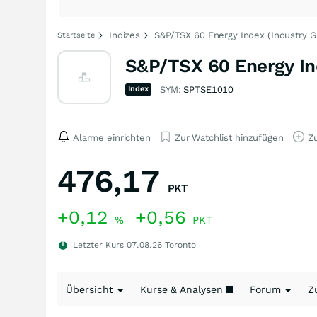
Indizes
S&P/TSX 60 Energy Index (Industry G
Startseite
S&P/TSX 60 Energy In
Index
SYM:
SPTSE1010
Alarme einrichten
Zur Watchlist hinzufügen
Zu
476,17
PKT
+0,12
+0,56
%
PKT
Letzter Kurs
07.08.26
Toronto
Übersicht
Kurse & Analysen
Forum
Z