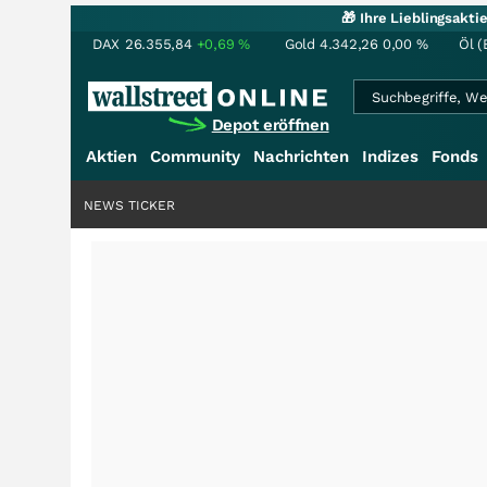
🎁 Ihre Lieblingsakt
DAX
26.355,84
+0,69
%
Gold
4.342,26
0,00
%
Öl (
Depot eröffnen
Aktien
Community
Nachrichten
Indizes
Fonds
NEWS TICKER