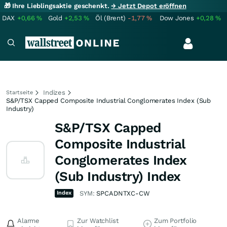
🎁 Ihre Lieblingsaktie geschenkt.
→ Jetzt Depot eröffnen
DAX
+0,66
%
Gold
+2,53
%
Öl (Brent)
-1,77
%
Dow Jones
+0,28
%
Indizes
Startseite
S&P/TSX Capped Composite Industrial Conglomerates Index (Sub
Industry)
S&P/TSX Capped
Composite Industrial
Conglomerates Index
(Sub Industry) Index
Index
SYM:
SPCADNTXC-CW
Alarme
Zur Watchlist
Zum Portfolio