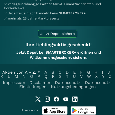
✅ verlagsunabhängige Partner ARIVA, FinanzNachrichten und
BörsenNews
✅ Jederzeit einfach handeln beim
SMARTBROKER+
✅ mehr als 25 Jahre Marktpräsenz
Jetzt Depot sichern
Ihre Lieblingsaktie geschenkt!
Jetzt Depot bei SMARTBROKER+ eröffnen und
Willkommensgeschenk sichern.
Aktien von A - Z:
#
A
B
C
D
E
F
G
H
I
J
K
L
M
N
O
P
Q
R
S
T
U
V
W
X
Y
Z
Impressum
Disclaimer
Datenschutz
Datenschutz-
Einstellungen
Nutzungsbedingungen
Unsere Apps: