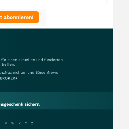
t abonnieren!
für einen aktuellen und fundierten
 treffen.
nanzNachrichten und BörsenNews
BROKER+
sgeschenk sichern.
U
V
W
X
Y
Z