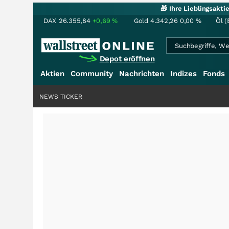
🎁 Ihre Lieblingsakt
DAX
26.355,84
+0,69
%
Gold
4.342,26
0,00
%
Öl (
Depot eröffnen
Aktien
Community
Nachrichten
Indizes
Fonds
NEWS TICKER