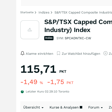
Indizes
S&P/TSX Capped Composite Industria
Startseite
S&P/TSX Capped Compo
Industry) Index
Index
SYM:
SPCADNTXC-CW
Alarme einrichten
Zur Watchlist hinzufügen
Zu
115,71
PKT
-1,49
-1,75
%
PKT
Letzter Kurs
02:29:10
Toronto
Übersicht
Kurse & Analysen
Forum
Z