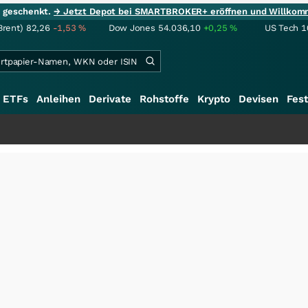
ie geschenkt.
→ Jetzt Depot bei SMARTBROKER+ eröffnen und Willkom
Brent)
82,26
-1,53
%
Dow Jones
54.036,10
+0,25
%
US Tech 1
ETFs
Anleihen
Derivate
Rohstoffe
Krypto
Devisen
Fest