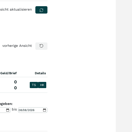
sicht aktualisieren
vorherige Ansicht
 Geld/Brief
Details
0
TS
HK
0
ngeben:
bis