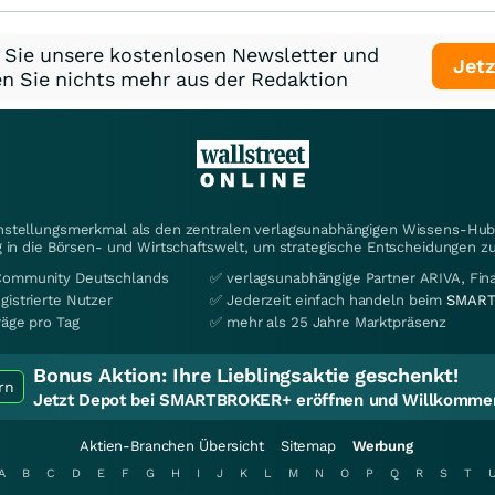
 Sie unsere kostenlosen Newsletter und
Jetz
n Sie nichts mehr aus der Redaktion
instellungsmerkmal als den zentralen verlagsunabhängigen Wissens-Hub 
 in die Börsen- und Wirtschaftswelt, um strategische Entscheidungen zu
Community Deutschlands
✅ verlagsunabhängige Partner ARIVA, Fi
gistrierte Nutzer
✅ Jederzeit einfach handeln beim
SMART
räge pro Tag
✅ mehr als 25 Jahre Marktpräsenz
Bonus Aktion:
Ihre Lieblingsaktie geschenkt!
rn
Jetzt Depot bei SMARTBROKER+ eröffnen und Willkommen
Aktien-Branchen Übersicht
Sitemap
Werbung
A
B
C
D
E
F
G
H
I
J
K
L
M
N
O
P
Q
R
S
T