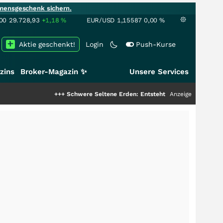
mensgeschenk sichern.
00
29.728,93
+1,18
%
EUR/USD
1,15587
0,00
%
Aktie geschenkt!
Login
Push-Kurse
zins
Broker-Magazin ✨
Unsere Services
+++
Schwere Seltene Erden: Entsteht hier die nächste Milliarden
Anzeige