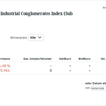
An
Industrial Conglomerates Index (Sub
Alle
Börsenplatz
ormance
Ges. Umsatz/Volumen
Geldkurs
Briefkurs
Vol.
1,49
%
-
-
-
75
Pkt.
0
-
-
oder Datum ei
von