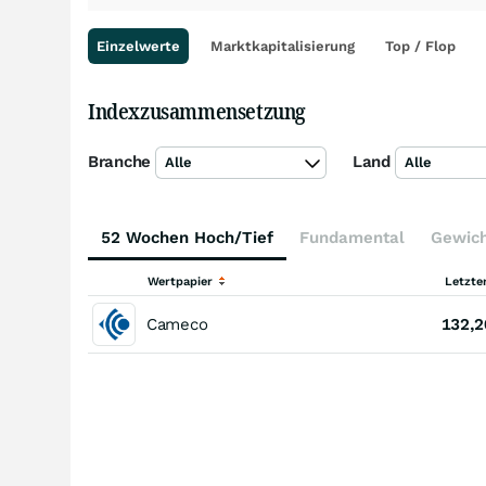
Einzelwerte
Marktkapitalisierung
Top / Flop
Indexzusammensetzung
Branche
Land
Alle
Alle
52 Wochen Hoch/Tief
Fundamental
Gewic
Wertpapier
Letzte
Cameco
132,2