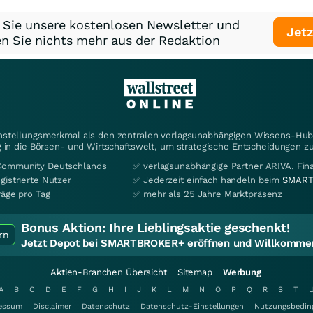
 Sie unsere kostenlosen Newsletter und
Jetz
n Sie nichts mehr aus der Redaktion
instellungsmerkmal als den zentralen verlagsunabhängigen Wissens-Hub 
 in die Börsen- und Wirtschaftswelt, um strategische Entscheidungen zu
Community Deutschlands
✅ verlagsunabhängige Partner ARIVA, Fi
gistrierte Nutzer
✅ Jederzeit einfach handeln beim
SMART
räge pro Tag
✅ mehr als 25 Jahre Marktpräsenz
Bonus Aktion:
Ihre Lieblingsaktie geschenkt!
rn
Jetzt Depot bei SMARTBROKER+ eröffnen und Willkommen
Aktien-Branchen Übersicht
Sitemap
Werbung
A
B
C
D
E
F
G
H
I
J
K
L
M
N
O
P
Q
R
S
T
essum
Disclaimer
Datenschutz
Datenschutz-Einstellungen
Nutzungsbedin