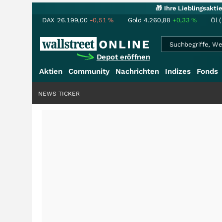
🎁 Ihre Lieblingsakt
DAX
26.199,00
-0,51
%
Gold
4.260,88
+0,33
%
Öl 
Depot eröffnen
Aktien
Community
Nachrichten
Indizes
Fonds
NEWS TICKER