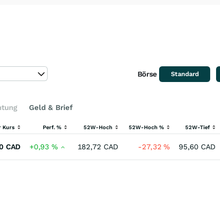
Börse
Standard
htung
Geld & Brief
r Kurs
Perf. %
52W-Hoch
52W-Hoch %
52W-Tief
0
CAD
+0,93
%
182,72
CAD
-27,32
%
95,60
CAD