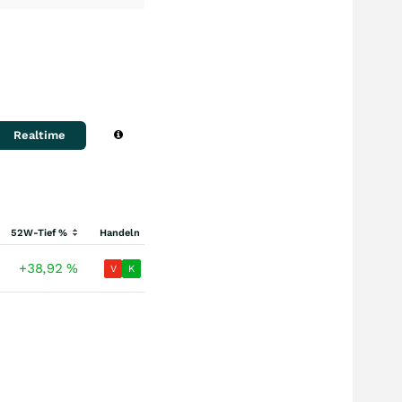
Realtime
52W-Tief %
Handeln
+38,92
%
V
K