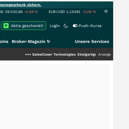
mensgeschenk sichern.
00
29.530,86
-0,69
%
EUR/USD
1,15481
-0,06
%
Aktie geschenkt!
Login
Push-Kurse
zins
Broker-Magazin ✨
Unsere Services
+++
SalesCloser Technologies: Einzigartige Leistung zieht die Top-Do
Anzeige