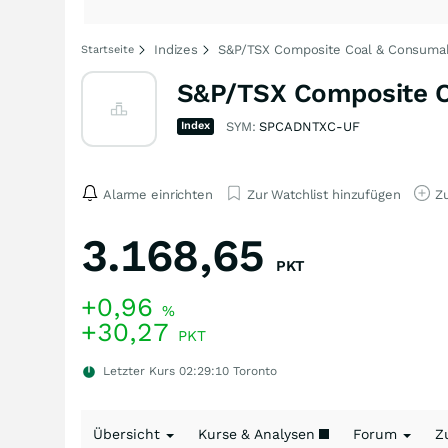
Indizes
S&P/TSX Composite Coal & Consumabl
Startseite
S&P/TSX Composite Co
Index
SYM:
SPCADNTXC-UF
Alarme einrichten
Zur Watchlist hinzufügen
Zu
3.168,65
PKT
+0,96
%
+30,27
PKT
Letzter Kurs
02:29:10
Toronto
Übersicht
Kurse & Analysen
Forum
Z