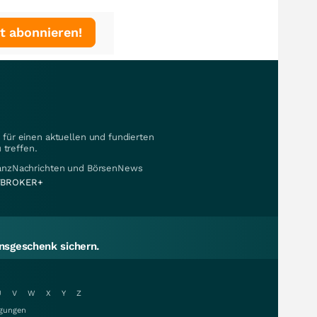
t abonnieren!
für einen aktuellen und fundierten
 treffen.
nanzNachrichten und BörsenNews
BROKER+
sgeschenk sichern.
U
V
W
X
Y
Z
gungen