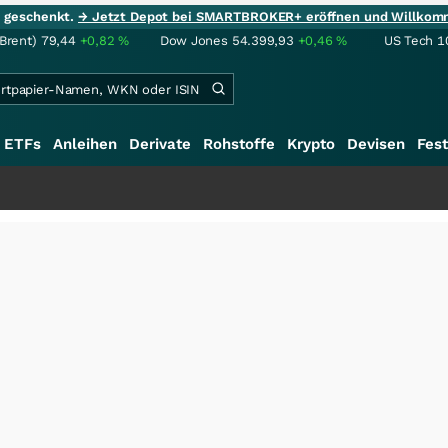
ie geschenkt.
→ Jetzt Depot bei SMARTBROKER+ eröffnen und Willkom
(Brent)
79,44
+0,82
%
Dow Jones
54.399,93
+0,46
%
US Tech 1
ETFs
Anleihen
Derivate
Rohstoffe
Krypto
Devisen
Fest