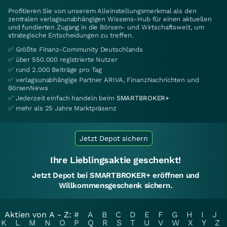
Profitieren Sie von unserem Alleinstellungsmerkmal als den
zentralen verlagsunabhängigen Wissens-Hub für einen aktuellen
und fundierten Zugang in die Börsen- und Wirtschaftswelt, um
strategische Entscheidungen zu treffen.
✅ Größte Finanz-Community Deutschlands
✅ über 550.000 registrierte Nutzer
✅ rund 2.000 Beiträge pro Tag
✅ verlagsunabhängige Partner ARIVA, FinanzNachrichten und
BörsenNews
✅ Jederzeit einfach handeln beim
SMARTBROKER+
✅ mehr als 25 Jahre Marktpräsenz
Jetzt Depot sichern
Ihre Lieblingsaktie geschenkt!
Jetzt Depot bei SMARTBROKER+ eröffnen und
Willkommensgeschenk sichern.
Aktien von A - Z:
#
A
B
C
D
E
F
G
H
I
J
K
L
M
N
O
P
Q
R
S
T
U
V
W
X
Y
Z