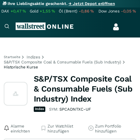
🎁 Ihre Lieblingsaktie geschenkt.
→ Jetzt Depot eröffnen
DAX
+0,47
%
Gold
+1,55
%
Öl (Brent)
-0,86
%
Dow Jones
-0,05
%
Indizes
Startseite
S&P/TSX Composite Coal & Consumable Fuels (Sub Industry)
Historische Kurse
S&P/TSX Composite Coal
& Consumable Fuels (Sub
Industry) Index
Index
SYM:
SPCADNTXC-UF
Alarme
Zur Watchlist
Zum Portfolio
einrichten
hinzufügen
hinzufügen