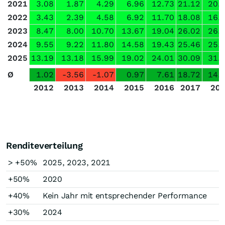
2021
3.08
1.87
4.29
6.96
12.73
21.12
20.
2022
3.43
2.39
4.58
6.92
11.70
18.08
16.
2023
8.47
8.00
10.70
13.67
19.04
26.02
26.
2024
9.55
9.22
11.80
14.58
19.43
25.46
25.
2025
13.19
13.18
15.99
19.02
24.01
30.09
31.
Ø
1.02
-3.56
-1.07
0.97
7.61
18.72
14.
2012
2013
2014
2015
2016
2017
20
Renditeverteilung
> +50%
2025, 2023, 2021
+50%
2020
+40%
Kein Jahr mit entsprechender Performance
+30%
2024