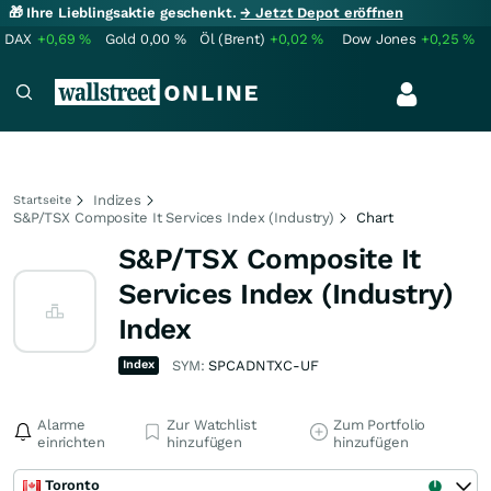
🎁 Ihre Lieblingsaktie geschenkt.
→ Jetzt Depot eröffnen
DAX
+0,69
%
Gold
0,00
%
Öl (Brent)
+0,02
%
Dow Jones
+0,25
%
Indizes
Startseite
S&P/TSX Composite It Services Index (Industry)
Chart
S&P/TSX Composite It
Services Index (Industry)
Index
Index
SYM:
SPCADNTXC-UF
Alarme
Zur Watchlist
Zum Portfolio
einrichten
hinzufügen
hinzufügen
Toronto