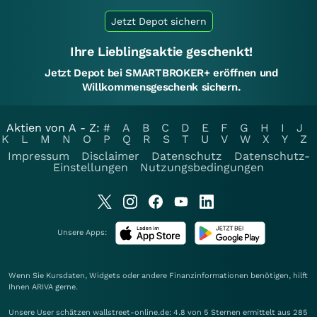
Jetzt Depot sichern
Ihre Lieblingsaktie geschenkt!
Jetzt Depot bei SMARTBROKER+ eröffnen und
Willkommensgeschenk sichern.
Aktien von A - Z:
#
A
B
C
D
E
F
G
H
I
J
K
L
M
N
O
P
Q
R
S
T
U
V
W
X
Y
Z
Impressum
Disclaimer
Datenschutz
Datenschutz-
Einstellungen
Nutzungsbedingungen
Unsere Apps:
Wenn Sie Kursdaten, Widgets oder andere Finanzinformationen benötigen, hilft
Ihnen
ARIVA
gerne.
Unsere User schätzen wallstreet-online.de: 4.8 von 5 Sternen ermittelt aus 285