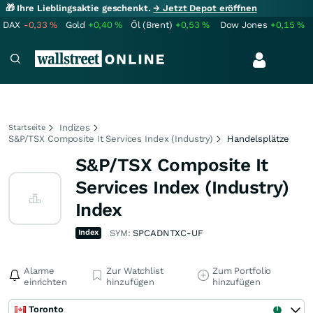
🎁 Ihre Lieblingsaktie geschenkt.
→ Jetzt Depot eröffnen
DAX
-0,33
%
Gold
+0,40
%
Öl (Brent)
+0,53
%
Dow Jones
+0,15
%
Indizes
Startseite
S&P/TSX Composite It Services Index (Industry)
Handelsplätze
S&P/TSX Composite It
Services Index (Industry)
Index
Index
SYM:
SPCADNTXC-UF
Alarme
Zur Watchlist
Zum Portfolio
einrichten
hinzufügen
hinzufügen
Toronto