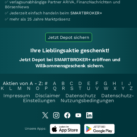
✅ verlagsunabhängige Partner ARIVA, FinanzNachrichten und
BörsenNews
✅ Jederzeit einfach handeln beim
SMARTBROKER+
✅ mehr als 25 Jahre Marktpräsenz
Jetzt Depot sichern
Ihre Lieblingsaktie geschenkt!
Jetzt Depot bei SMARTBROKER+ eröffnen und
Willkommensgeschenk sichern.
Aktien von A - Z:
#
A
B
C
D
E
F
G
H
I
J
K
L
M
N
O
P
Q
R
S
T
U
V
W
X
Y
Z
Impressum
Disclaimer
Datenschutz
Datenschutz-
Einstellungen
Nutzungsbedingungen
Unsere Apps: