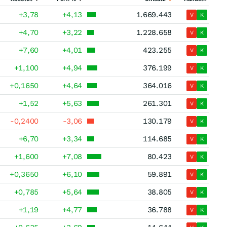
+3,78
+4,13
1.669.443
V
K
+4,70
+3,22
1.228.658
V
K
+7,60
+4,01
423.255
V
K
+1,100
+4,94
376.199
V
K
+0,1650
+4,64
364.016
V
K
+1,52
+5,63
261.301
V
K
-0,2400
-3,06
130.179
V
K
+6,70
+3,34
114.685
V
K
+1,600
+7,08
80.423
V
K
+0,3650
+6,10
59.891
V
K
+0,785
+5,64
38.805
V
K
+1,19
+4,77
36.788
V
K