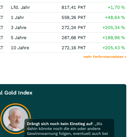
KT
Lfd. Jahr
817,41
PKT
+1,70
%
KT
1 Jahr
559,26
PKT
+48,64
%
KT
3 Jahre
272,24
PKT
+205,34
%
KT
5 Jahre
287,68
PKT
+188,96
%
KT
10 Jahre
272,16
PKT
+205,43
%
mehr Performancedaten »
l Gold Index