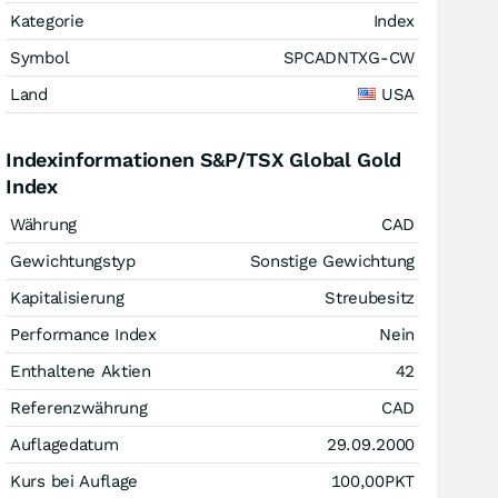
Kategorie
Index
Symbol
SPCADNTXG-CW
Land
USA
Indexinformationen S&P/TSX Global Gold
Index
Währung
CAD
Gewichtungstyp
Sonstige Gewichtung
Kapitalisierung
Streubesitz
Performance Index
Nein
Enthaltene Aktien
42
Referenzwährung
CAD
Auflagedatum
29.09.2000
Kurs bei Auflage
100,00
PKT