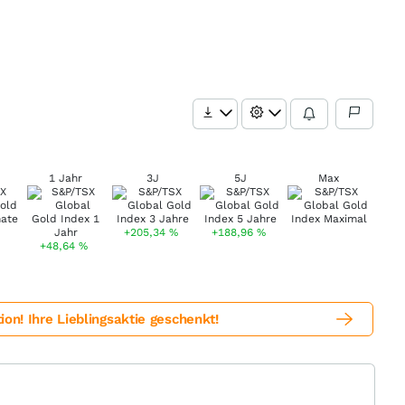
1 Jahr
3J
5J
Max
+205,34
%
+188,96
%
+48,64
%
! Ihre Lieblingsaktie geschenkt!