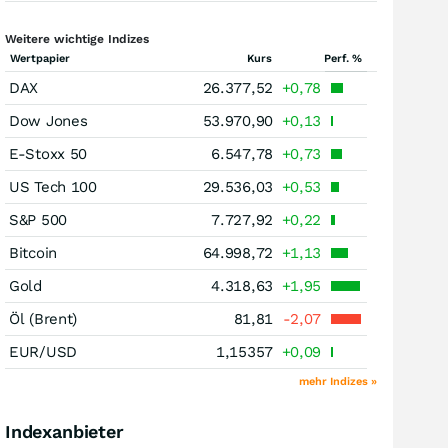
Weitere wichtige Indizes
Wertpapier
Kurs
Perf. %
DAX
26.377,52
+0,78
Dow Jones
53.970,90
+0,13
E-Stoxx 50
6.547,78
+0,73
US Tech 100
29.536,03
+0,53
S&P 500
7.727,92
+0,22
Bitcoin
64.998,72
+1,13
Gold
4.318,63
+1,95
Öl (Brent)
81,81
-2,07
EUR/USD
1,15357
+0,09
mehr Indizes »
Indexanbieter