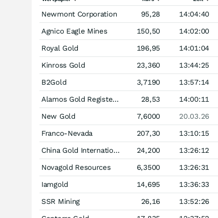
Newmont Corporation
95,28
14:04:40
Agnico Eagle Mines
150,50
14:02:00
Royal Gold
196,95
14:01:04
Kinross Gold
23,360
13:44:25
B2Gold
3,7190
13:57:14
Alamos Gold Registered (A)
28,53
14:00:11
New Gold
7,6000
20.03.26
Franco-Nevada
207,30
13:10:15
China Gold International Resources
24,200
13:26:12
Novagold Resources
6,3500
13:26:31
Iamgold
14,695
13:36:33
SSR Mining
26,16
13:52:26