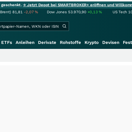
ie geschenkt.
→ Jetzt Depot bei SMARTBROKER+ eröffnen und Willkom
(Brent)
81,81
-2,07
%
Dow Jones
53.970,90
+0,13
%
US Tech 1
ETFs
Anleihen
Derivate
Rohstoffe
Krypto
Devisen
Fest
+++
S