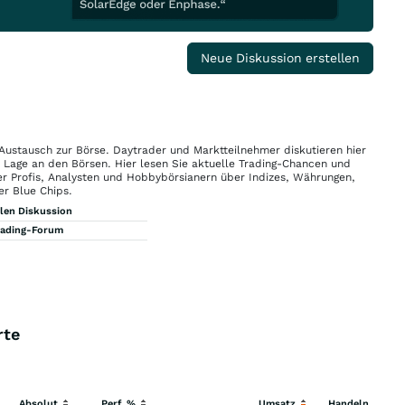
Neue Diskussion erstellen
 Austausch zur Börse. Daytrader und Marktteilnehmer diskutieren hier
n Lage an den Börsen. Hier lesen Sie aktuelle Trading-Chancen und
r Profis, Analysten und Hobbybörsianern über Indizes, Währungen,
er Blue Chips.
llen Diskussion
rading-Forum
rte
Absolut
Perf. %
Umsatz
Handeln