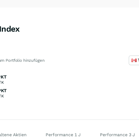
Index
m Portfolio hinzufügen
PKT
TK
PKT
TK
ltene Aktien
Performance 1 J
Performance 3 J