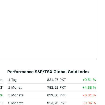
Performance S&P/TSX Global Gold Index
to
1 Tag
831,27
PKT
+0,51
%
KT
1 Monat
792,61
PKT
+4,88
%
%
3 Monate
892,00
PKT
-6,81
%
10
6 Monate
923,26
PKT
-9,96
%