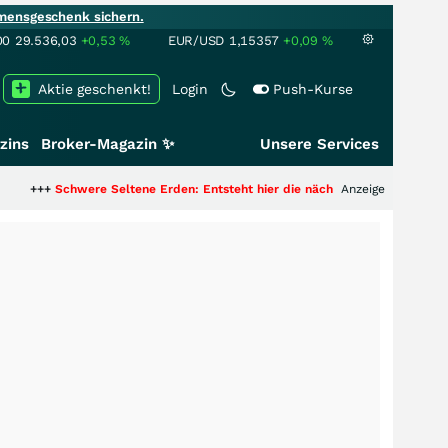
mensgeschenk sichern.
00
29.536,03
+0,53
%
EUR/USD
1,15357
+0,09
%
Aktie geschenkt!
Login
Push-Kurse
zins
Broker-Magazin ✨
Unsere Services
chwere Seltene Erden: Entsteht hier die nächste Milliardenstory?
Anzeige
+++