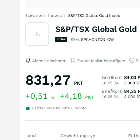
Indizes
S&P/TSX Global Gold Index
Startseite
S&P/TSX Global Gold 
Index
SYM:
SPCADNTXG-CW
Alarme einrichten
Zur Watchlist hinzufügen
Zu
831,27
Geldkurs
84,03
PKT
16.05.24
3.000
S
Briefkurs
84,33
+0,51
+4,18
%
PKT
16.05.24
3.000
S
Letzter Kurs
02:29:10
Toronto
Land
Gewichtungstyp
Entha