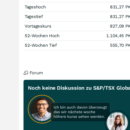
Tageshoch
831,27
P
Tagestief
831,27
P
Vortageskurs
827,09
P
52-Wochen Hoch
1.104,45
P
52-Wochen Tief
555,70
P
Forum
Noch keine Diskussion zu S&P/TSX Globa