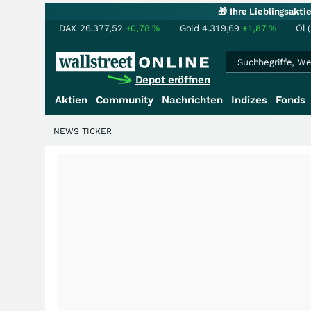
🎁 Ihre Lieblingsakt
DAX
26.377,52
+0,78
%
Gold
4.319,69
+1,87
%
Öl 
Depot eröffnen
Aktien
Community
Nachrichten
Indizes
Fonds
NEWS TICKER