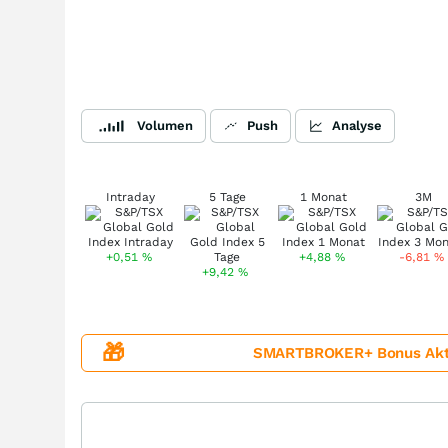
Volumen
Push
Analyse
Intraday
5 Tage
1 Monat
3M
+0,51
%
+4,88
%
-6,81
%
+9,42
%
🎁
SMARTBROKER+ Bonus Aktion