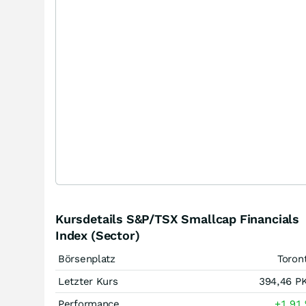
Kursdetails S&P/TSX Smallcap Financials
Index (Sector)
Börsenplatz
Toron
Letzter Kurs
394,46
P
Performance
+1,91