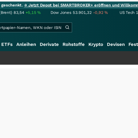
ie geschenkt.
→ Jetzt Depot bei SMARTBROKER+ eröffnen und Willkom
(Brent)
83,54
+5,15
%
Dow Jones
53.901,32
-0,92
%
US Tech 
ETFs
Anleihen
Derivate
Rohstoffe
Krypto
Devisen
Fest
+++
Sc