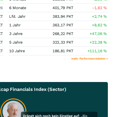
26
6 Monate
401,79
PKT
-1,82
%
KT
Lfd. Jahr
383,94
PKT
+2,74
%
KT
1 Jahr
363,17
PKT
+8,62
%
KT
3 Jahre
268,22
PKT
+47,06
%
KT
5 Jahre
322,33
PKT
+22,38
%
KT
10 Jahre
186,81
PKT
+111,16
%
mehr Performancedaten »
cap Financials Index (Sector)