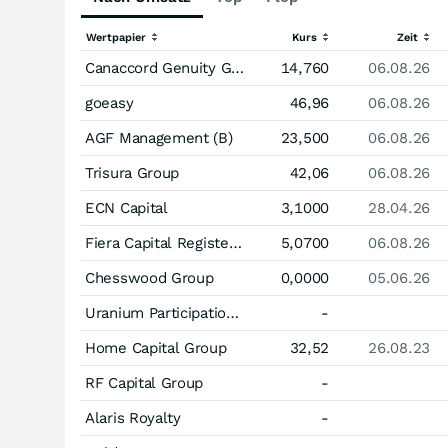
Wertpapier
Kurs
Zeit
Canaccord Genuity Group
14,760
06.08.26
goeasy
46,96
06.08.26
AGF Management (B)
23,500
06.08.26
Trisura Group
42,06
06.08.26
ECN Capital
3,1000
28.04.26
Fiera Capital Registered (A)
5,0700
06.08.26
Chesswood Group
0,0000
05.06.26
Uranium Participation Corporation
-
Home Capital Group
32,52
26.08.23
RF Capital Group
-
Alaris Royalty
-