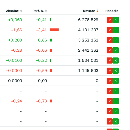
Absolut
Perf. %
Umsatz
Handeln
+0,060
+0,41
6.276.529
V
K
-1,66
-3,41
4.131.337
V
K
+0,200
+0,86
3.252.161
V
K
-0,28
-0,66
2.441.362
V
K
+0,0100
+0,32
1.534.031
V
K
-0,0300
-0,59
1.145.603
V
K
0,0000
0,00
0
V
K
-
-
-
V
K
-0,24
-0,73
-
V
K
-
-
-
V
K
-
-
-
V
K