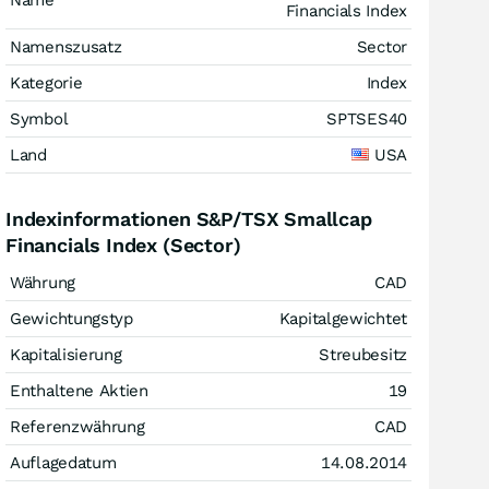
Name
Financials Index
Namenszusatz
Sector
Kategorie
Index
Symbol
SPTSES40
Land
USA
Indexinformationen S&P/TSX Smallcap
Financials Index (Sector)
Währung
CAD
Gewichtungstyp
Kapitalgewichtet
Kapitalisierung
Streubesitz
Enthaltene Aktien
19
Referenzwährung
CAD
Auflagedatum
14.08.2014