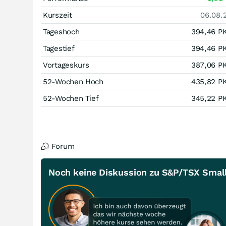
Kurszeit
06.08.
Tageshoch
394,46
P
Tagestief
394,46
P
Vortageskurs
387,06
P
52-Wochen Hoch
435,82
P
52-Wochen Tief
345,22
P
Forum
Noch keine Diskussion zu S&P/TSX Small