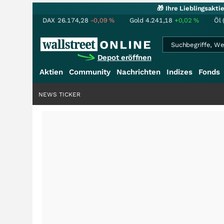
🎁 Ihre Lieblingsakt
DAX
26.174,28
-0,09
%
Gold
4.241,18
+0,02
%
Öl 
Depot eröffnen
Aktien
Community
Nachrichten
Indizes
Fonds
NEWS TICKER