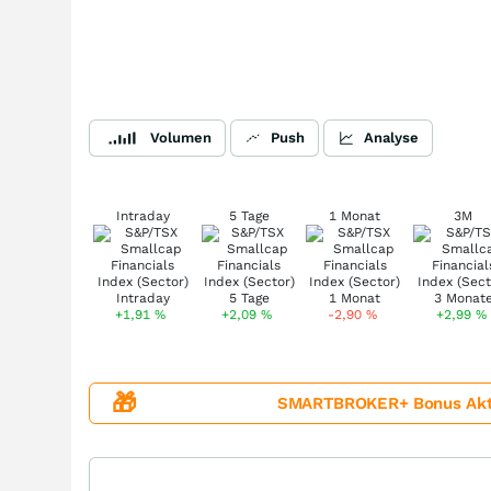
Volumen
Push
Analyse
Intraday
5 Tage
1 Monat
3M
+1,91
%
+2,09
%
-2,90
%
+2,99
%
🎁
SMARTBROKER+ Bonus Aktion