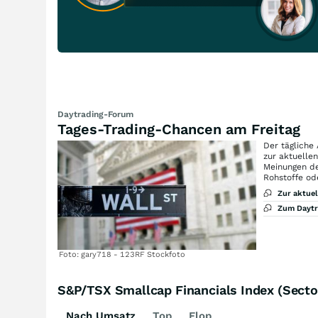
Daytrading-Forum
Tages-Trading-Chancen am Freitag
Der tägliche
zur aktuelle
Meinungen de
Rohstoffe od
Zur aktue
Zum Dayt
Foto: gary718 - 123RF Stockfoto
S&P/TSX Smallcap Financials Index (Secto
Nach Umsatz
Top
Flop