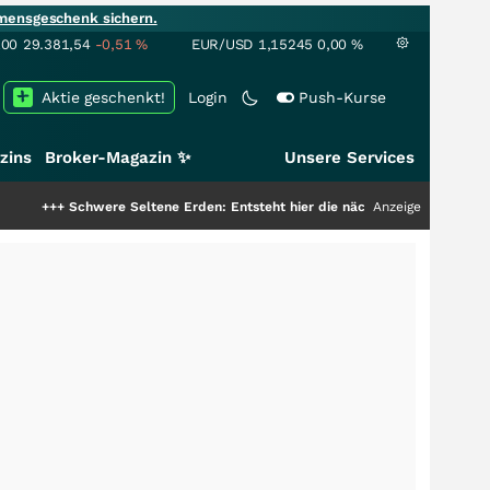
mensgeschenk sichern.
100
29.381,54
-0,51
%
EUR/USD
1,15245
0,00
%
Aktie geschenkt!
Login
Push-Kurse
zins
Broker-Magazin ✨
Unsere Services
hwere Seltene Erden: Entsteht hier die nächste Milliardenstory?
Anzeige
+++