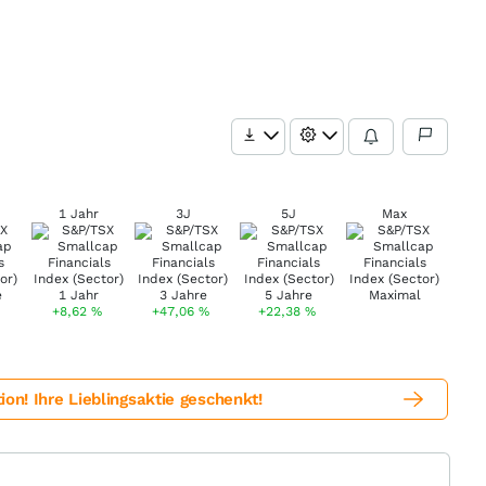
1 Jahr
3J
5J
Max
+8,62
%
+47,06
%
+22,38
%
! Ihre Lieblingsaktie geschenkt!