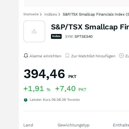
Indizes
S&P/TSX Smallcap Financials Index (
Startseite
S&P/TSX Smallcap Fina
Index
SYM:
SPTSES40
Alarme einrichten
Zur Watchlist hinzufügen
Zu
394,46
PKT
+1,91
+7,40
%
PKT
Letzter Kurs
06.08.26
Toronto
Land
Gewichtungstyp
Enthalt