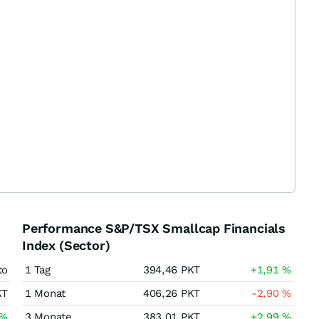
Performance S&P/TSX Smallcap Financials
Index (Sector)
to
1 Tag
394,46
PKT
+1,91
%
KT
1 Monat
406,26
PKT
-2,90
%
%
3 Monate
383,01
PKT
+2,99
%