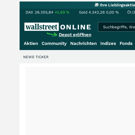
🎁 Ihre Lieblingsakt
DAX
26.355,84
+0,69
%
Gold
4.342,26
0,00
%
Öl (
Depot eröffnen
Aktien
Community
Nachrichten
Indizes
Fonds
NEWS TICKER