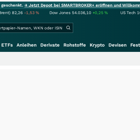
ie geschenkt.
→ Jetzt Depot bei SMARTBROKER+ eröffnen und Willkom
Brent)
82,26
-1,53
%
Dow Jones
54.036,10
+0,25
%
US Tech 1
ETFs
Anleihen
Derivate
Rohstoffe
Krypto
Devisen
Fest
++