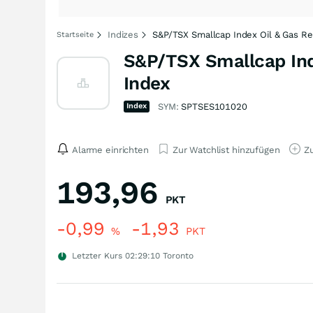
Indizes
S&P/TSX Smallcap Index Oil & Gas Ref
Startseite
S&P/TSX Smallcap Inde
Index
Index
SYM:
SPTSES101020
Alarme einrichten
Zur Watchlist hinzufügen
Zu
193,96
PKT
-0,99
-1,93
%
PKT
Letzter Kurs
02:29:10
Toronto