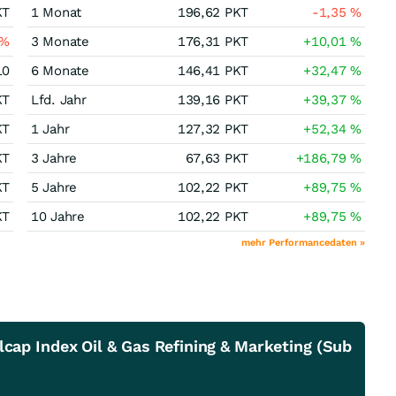
KT
1 Monat
196,62
PKT
-1,35
%
%
3 Monate
176,31
PKT
+10,01
%
10
6 Monate
146,41
PKT
+32,47
%
KT
Lfd. Jahr
139,16
PKT
+39,37
%
KT
1 Jahr
127,32
PKT
+52,34
%
KT
3 Jahre
67,63
PKT
+186,79
%
KT
5 Jahre
102,22
PKT
+89,75
%
KT
10 Jahre
102,22
PKT
+89,75
%
mehr Performancedaten »
cap Index Oil & Gas Refining & Marketing (Sub