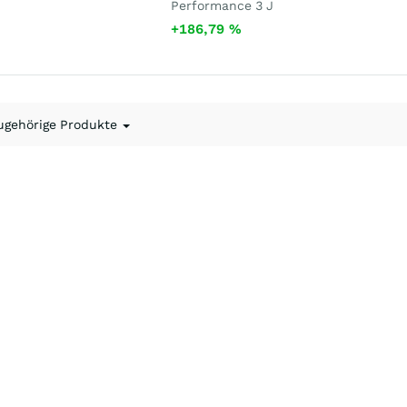
Performance 3 J
+186,79
%
ugehörige Produkte