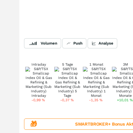
Volumen
Push
Analyse
Intraday
5 Tage
1 Monat
3M
-0,99
%
-0,37
%
-1,35
%
+10,01
%
🎁
SMARTBROKER+ Bonus Aktion