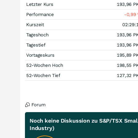
Letzter Kurs
193,96
P
Performance
-0,99
Kurszeit
02:29:
Tageshoch
193,96
P
Tagestief
193,96
P
Vortageskurs
195,89
P
52-Wochen Hoch
198,55
P
52-Wochen Tief
127,32
P
Forum
Noch keine Diskussion zu S&P/TSX Small
Industry)