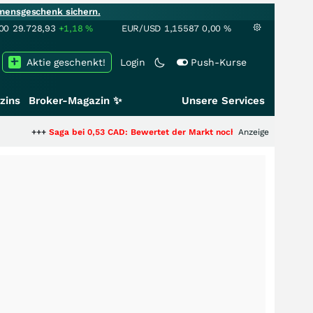
mensgeschenk sichern.
00
29.728,93
+1,18
%
EUR/USD
1,15587
0,00
%
Aktie geschenkt!
Login
Push-Kurse
zins
Broker-Magazin ✨
Unsere Services
+
Saga bei 0,53 CAD: Bewertet der Markt noch immer nur die Hälfte der St
Anzeige