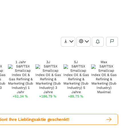
1 Jahr
3J
5J
Max
+52,34
%
+186,79
%
+89,75
%
! Ihre Lieblingsaktie geschenkt!