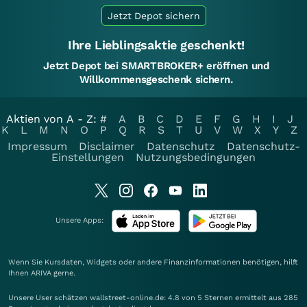
Jetzt Depot sichern
Ihre Lieblingsaktie geschenkt!
Jetzt Depot bei SMARTBROKER+ eröffnen und
Willkommensgeschenk sichern.
Aktien von A - Z:
#
A
B
C
D
E
F
G
H
I
J
K
L
M
N
O
P
Q
R
S
T
U
V
W
X
Y
Z
Impressum
Disclaimer
Datenschutz
Datenschutz-
Einstellungen
Nutzungsbedingungen
Unsere Apps:
Wenn Sie Kursdaten, Widgets oder andere Finanzinformationen benötigen, hilft
Ihnen
ARIVA
gerne.
Unsere User schätzen wallstreet-online.de: 4.8 von 5 Sternen ermittelt aus 285