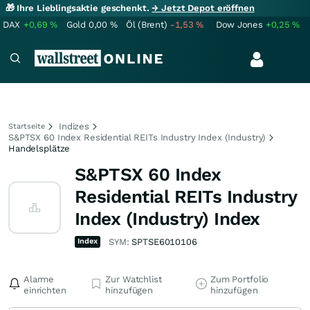
🎁 Ihre Lieblingsaktie geschenkt.
→ Jetzt Depot eröffnen
DAX
+0,69
%
Gold
0,00
%
Öl (Brent)
-1,53
%
Dow Jones
+0,25
%
Indizes
Startseite
S&PTSX 60 Index Residential REITs Industry Index (Industry)
Handelsplätze
S&PTSX 60 Index
Residential REITs Industry
Index (Industry) Index
Index
SYM:
SPTSE6010106
Alarme
Zur Watchlist
Zum Portfolio
einrichten
hinzufügen
hinzufügen