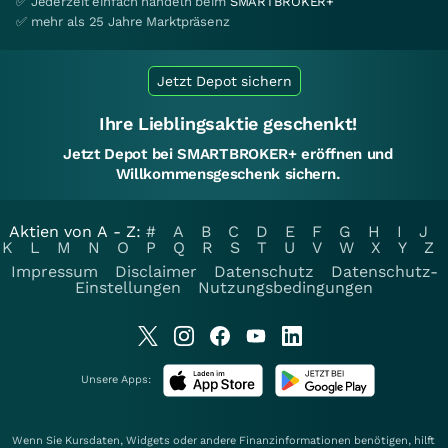
✅ Jederzeit einfach handeln beim
SMARTBROKER+
✅ mehr als 25 Jahre Marktpräsenz
Jetzt Depot sichern
Ihre Lieblingsaktie geschenkt!
Jetzt Depot bei SMARTBROKER+ eröffnen und
Willkommensgeschenk sichern.
Aktien von A - Z:
#
A
B
C
D
E
F
G
H
I
J
K
L
M
N
O
P
Q
R
S
T
U
V
W
X
Y
Z
Impressum
Disclaimer
Datenschutz
Datenschutz-
Einstellungen
Nutzungsbedingungen
Unsere Apps:
Wenn Sie Kursdaten, Widgets oder andere Finanzinformationen benötigen, hilft