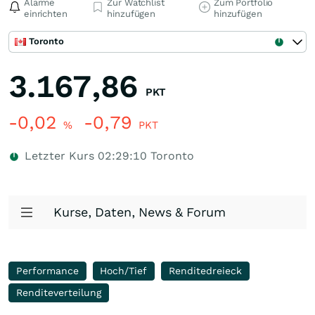
Alarme
Zur Watchlist
Zum Portfolio
einrichten
hinzufügen
hinzufügen
Toronto
3.167,86
PKT
-0,02
-0,79
%
PKT
Letzter Kurs
02:29:10
Toronto
Kurse, Daten, News & Forum
Performance
Hoch/Tief
Renditedreieck
Renditeverteilung