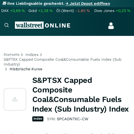
🎁 Ihre Lieblingsaktie geschenkt.
→ Jetzt Depot eröffnen
DAX
+0,69
%
Gold
+2,38
%
Öl (Brent)
-1,60
%
Dow Jones
+0,25
%
Indizes
Startseite
S&PTSX Capped Composite Coal&Consumable Fuels Index (Sub
Industry)
Historische Kurse
S&PTSX Capped
Composite
Coal&Consumable Fuels
Index (Sub Industry) Index
Index
SYM:
SPCADNTXC-CW