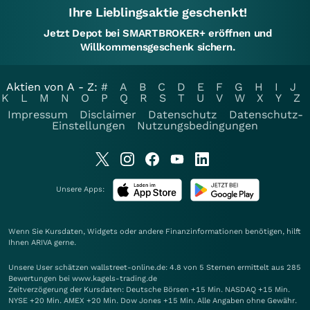
Ihre Lieblingsaktie geschenkt!
Jetzt Depot bei SMARTBROKER+ eröffnen und
Willkommensgeschenk sichern.
Aktien von A - Z:
#
A
B
C
D
E
F
G
H
I
J
K
L
M
N
O
P
Q
R
S
T
U
V
W
X
Y
Z
Impressum
Disclaimer
Datenschutz
Datenschutz-
Einstellungen
Nutzungsbedingungen
Unsere Apps:
Wenn Sie Kursdaten, Widgets oder andere Finanzinformationen benötigen, hilft
Ihnen
ARIVA
gerne.
Unsere User schätzen wallstreet-online.de: 4.8 von 5 Sternen ermittelt aus 285
Bewertungen bei www.kagels-trading.de
Zeitverzögerung der Kursdaten: Deutsche Börsen +15 Min. NASDAQ +15 Min.
NYSE +20 Min. AMEX +20 Min. Dow Jones +15 Min. Alle Angaben ohne Gewähr.