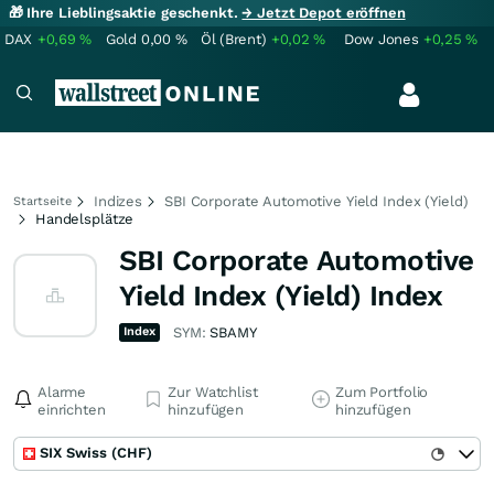
🎁 Ihre Lieblingsaktie geschenkt.
→ Jetzt Depot eröffnen
DAX
+0,69
%
Gold
0,00
%
Öl (Brent)
+0,02
%
Dow Jones
+0,25
%
Indizes
SBI Corporate Automotive Yield Index (Yield)
Startseite
Handelsplätze
SBI Corporate Automotive
Yield Index (Yield) Index
Index
SYM:
SBAMY
Alarme
Zur Watchlist
Zum Portfolio
einrichten
hinzufügen
hinzufügen
SIX Swiss (CHF)