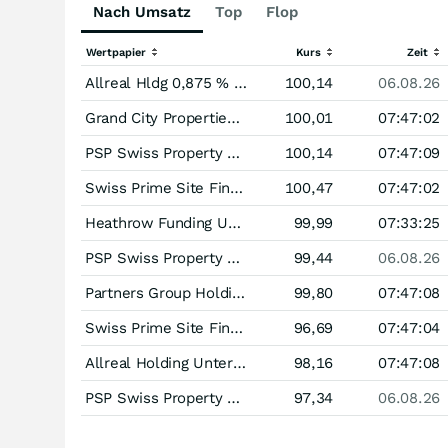
Nach Umsatz
Top
Flop
Wertpapier
Kurs
Zeit
Allreal Hldg 0,875 % bis 03/27
100,14
06.08.26
Grand City Properties Unternehmensanleihe 0,956 % bis 09/26
100,01
07:47:02
PSP Swiss Property Unternehmensanleihe 0,70 % bis 02/27
100,14
07:47:09
Swiss Prime Site Finance Unternehmensanleihe 1,25 % bis 04/27
100,47
07:47:02
Heathrow Funding Unternehmensanleihe 0,45 % bis 10/26
99,99
07:33:25
PSP Swiss Property 0,55 % bis 02/28
99,44
06.08.26
Partners Group Holding Unternehmensanleihe 0,40 % bis 06/27
99,80
07:47:08
Swiss Prime Site Finance Unternehmensanleihe 0,375 % bis 09/31
96,69
07:47:04
Allreal Holding Unternehmensanleihe 0,40 % bis 09/29
98,16
07:47:08
PSP Swiss Property bis 02/30
97,34
06.08.26