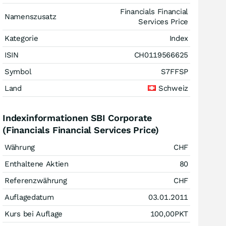
Financials Financial
Namenszusatz
Services Price
Kategorie
Index
ISIN
CH0119566625
Symbol
S7FFSP
Land
Schweiz
Indexinformationen SBI Corporate
(Financials Financial Services Price)
Währung
CHF
Enthaltene Aktien
80
Referenzwährung
CHF
Auflagedatum
03.01.2011
Kurs bei Auflage
100,00
PKT