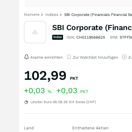
Indizes
SBI Corporate (Financials Financial Se
Startseite
SBI Corporate (Financi
Index
ISIN:
CH0119566625
SYM:
S7FFS
Alarme einrichten
Zur Watchlist hinzufügen
Zu
102,99
PKT
+0,03
+0,03
%
PKT
Letzter Kurs
06.08.26
SIX Swiss (CHF)
Land
Enthaltene Aktien