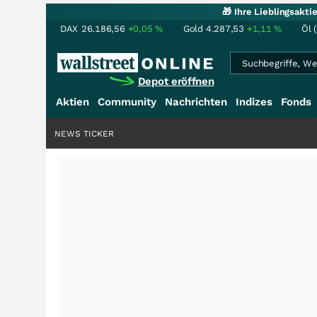
🎁 Ihre Lieblingsakt
DAX
26.186,56
+0,05
%
Gold
4.287,53
+1,11
%
Öl 
Depot eröffnen
Aktien
Community
Nachrichten
Indizes
Fonds
NEWS TICKER