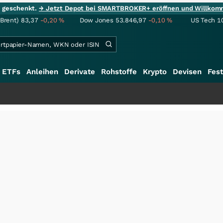
ie geschenkt.
→ Jetzt Depot bei SMARTBROKER+ eröffnen und Willkom
(Brent)
83,37
-0,20
%
Dow Jones
53.846,97
-0,10
%
US Tech 1
ETFs
Anleihen
Derivate
Rohstoffe
Krypto
Devisen
Fest
+++
S