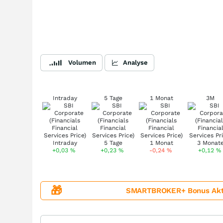
Volumen
Analyse
Intraday
5 Tage
1 Monat
3M
+0,03
%
+0,23
%
-0,24
%
+0,12
%
🎁
SMARTBROKER+ Bonus Aktion