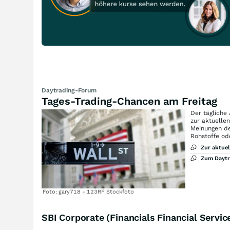
Daytrading-Forum
Tages-Trading-Chancen am Freitag
Der tägliche
zur aktuelle
Meinungen de
Rohstoffe od
Zur aktue
Zum Dayt
Foto: gary718 - 123RF Stockfoto
SBI Corporate (Financials Financial Servic