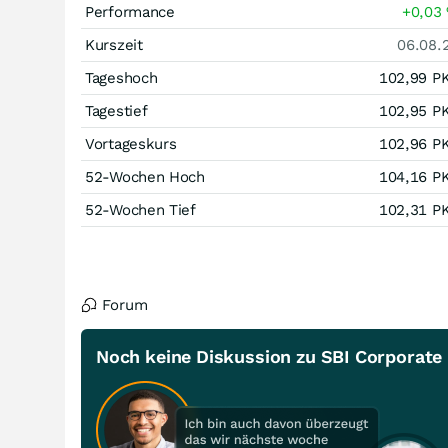
Performance
+0,03
Kurszeit
06.08.
Tageshoch
102,99
P
Tagestief
102,95
P
Vortageskurs
102,96
P
52-Wochen Hoch
104,16
P
52-Wochen Tief
102,31
P
Forum
Noch keine Diskussion zu SBI Corporate (