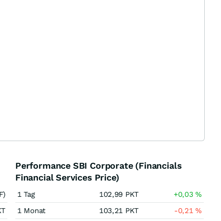
Performance SBI Corporate (Financials
Financial Services Price)
F)
1 Tag
102,99
PKT
+0,03
%
KT
1 Monat
103,21
PKT
-0,21
%