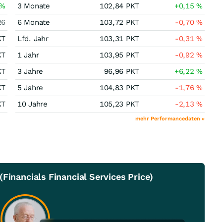
%
3 Monate
102,84
PKT
+0,15
%
26
6 Monate
103,72
PKT
-0,70
%
KT
Lfd. Jahr
103,31
PKT
-0,31
%
KT
1 Jahr
103,95
PKT
-0,92
%
KT
3 Jahre
96,96
PKT
+6,22
%
KT
5 Jahre
104,83
PKT
-1,76
%
KT
10 Jahre
105,23
PKT
-2,13
%
mehr Performancedaten »
Financials Financial Services Price)