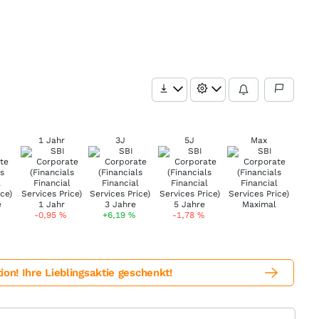
1 Jahr
3J
5J
Max
-0,95
%
+6,19
%
-1,78
%
! Ihre Lieblingsaktie geschenkt!