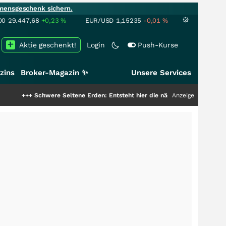
mensgeschenk sichern.
00
29.447,68
+0,23
%
EUR/USD
1,15235
-0,01
%
Aktie geschenkt!
Login
Push-Kurse
zins
Broker-Magazin ✨
Unsere Services
chwere Seltene Erden: Entsteht hier die nächste Milliardenstory?
Anzeige
+++