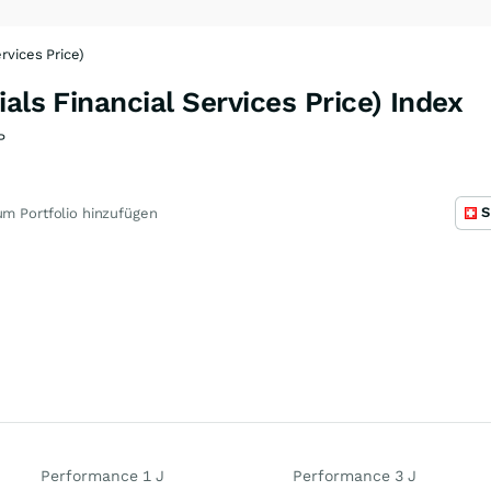
rvices Price)
als Financial Services Price) Index
P
S
m Portfolio hinzufügen
Performance 1 J
Performance 3 J