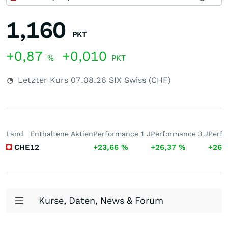
1,160
PKT
+0,87
+0,010
%
PKT
Letzter Kurs
07.08.26
SIX Swiss (CHF)
Land
Enthaltene Aktien
Performance 1 J
Performance 3 J
Perfo
CHE
12
+23,66
%
+26,37
%
+26,
Kurse, Daten, News & Forum