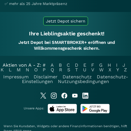
✅ mehr als 25 Jahre Marktpräsenz
Jetzt Depot sichern
Ihre Lieblingsaktie geschenkt!
Jetzt Depot bei SMARTBROKER+ eröffnen und
Willkommensgeschenk sichern.
Aktien von A - Z:
#
A
B
C
D
E
F
G
H
I
J
K
L
M
N
O
P
Q
R
S
T
U
V
W
X
Y
Z
Impressum
Disclaimer
Datenschutz
Datenschutz-
Einstellungen
Nutzungsbedingungen
Unsere Apps:
Wenn Sie Kursdaten, Widgets oder andere Finanzinformationen benötigen, hilft
Ihnen
ARIVA
gerne.