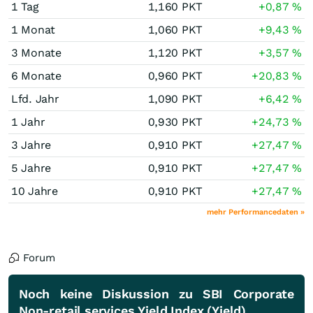
1 Tag
1,160
PKT
+0,87
%
1 Monat
1,060
PKT
+9,43
%
3 Monate
1,120
PKT
+3,57
%
6 Monate
0,960
PKT
+20,83
%
Lfd. Jahr
1,090
PKT
+6,42
%
1 Jahr
0,930
PKT
+24,73
%
3 Jahre
0,910
PKT
+27,47
%
5 Jahre
0,910
PKT
+27,47
%
10 Jahre
0,910
PKT
+27,47
%
mehr Performancedaten »
Forum
Noch keine Diskussion zu SBI Corporate
Non-retail services Yield Index (Yield)