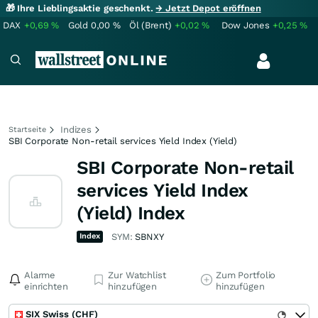
🎁 Ihre Lieblingsaktie geschenkt.
→ Jetzt Depot eröffnen
DAX
+0,69
%
Gold
0,00
%
Öl (Brent)
+0,02
%
Dow Jones
+0,25
%
Indizes
Startseite
SBI Corporate Non-retail services Yield Index (Yield)
SBI Corporate Non-retail
services Yield Index
(Yield) Index
Index
SYM:
SBNXY
Alarme
Zur Watchlist
Zum Portfolio
einrichten
hinzufügen
hinzufügen
SIX Swiss (CHF)