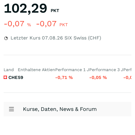
102,29
PKT
-0,07
-0,07
%
PKT
Letzter Kurs
07.08.26
SIX Swiss (CHF)
Land
Enthaltene Aktien
Performance 1 J
Performance 3 J
Perfo
CHE
59
-0,71
%
-0,05
%
-0,0
Kurse, Daten, News & Forum