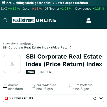
🎁 Ihre Lieblingsaktie geschenkt.
→ Jetzt Depot eröffnen
DAX
+0,69
%
Gold
-0,16
%
Öl (Brent)
+2,03
%
Dow Jones
+0,25
%
Indizes
Startseite
SBI Corporate Real Estate Index (Price Return)
SBI Corporate Real Estate
Index (Price Return) Index
Index
SYM:
SBRP
Alarme
Zur Watchlist
Zum Portfolio
einrichten
hinzufügen
hinzufügen
SIX Swiss (CHF)