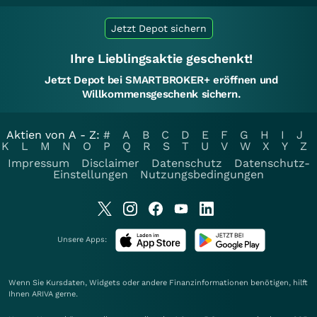
Jetzt Depot sichern
Ihre Lieblingsaktie geschenkt!
Jetzt Depot bei SMARTBROKER+ eröffnen und
Willkommensgeschenk sichern.
Aktien von A - Z:
#
A
B
C
D
E
F
G
H
I
J
K
L
M
N
O
P
Q
R
S
T
U
V
W
X
Y
Z
Impressum
Disclaimer
Datenschutz
Datenschutz-
Einstellungen
Nutzungsbedingungen
Unsere Apps:
Wenn Sie Kursdaten, Widgets oder andere Finanzinformationen benötigen, hilft
Ihnen
ARIVA
gerne.