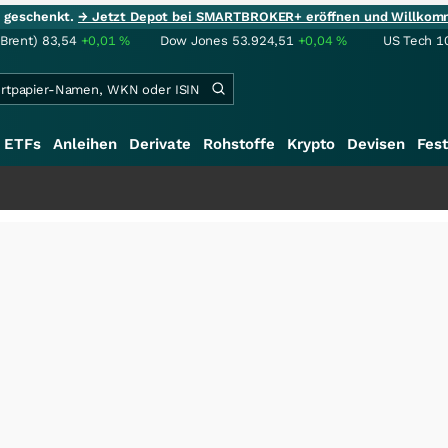
ie geschenkt.
→ Jetzt Depot bei SMARTBROKER+ eröffnen und Willkom
(Brent)
83,54
+0,01
%
Dow Jones
53.924,51
+0,04
%
US Tech 1
ETFs
Anleihen
Derivate
Rohstoffe
Krypto
Devisen
Fest