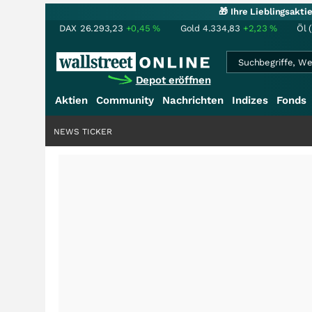
🎁 Ihre Lieblingsakt
DAX
26.293,23
+0,45
%
Gold
4.334,83
+2,23
%
Öl 
Depot eröffnen
Aktien
Community
Nachrichten
Indizes
Fonds
NEWS TICKER