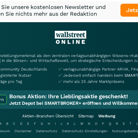
 Sie unsere kostenlosen Newsletter und
Jetz
n Sie nichts mehr aus der Redaktion
instellungsmerkmal als den zentralen verlagsunabhängigen Wissens-Hub 
 in die Börsen- und Wirtschaftswelt, um strategische Entscheidungen zu
Community Deutschlands
✅ verlagsunabhängige Partner ARIVA, Fi
gistrierte Nutzer
✅ Jederzeit einfach handeln beim
SMART
räge pro Tag
✅ mehr als 25 Jahre Marktpräsenz
Bonus Aktion:
Ihre Lieblingsaktie geschenkt!
rn
Jetzt Depot bei SMARTBROKER+ eröffnen und Willkommen
Aktien-Branchen Übersicht
Sitemap
Werbung
A
B
C
D
E
F
G
H
I
J
K
L
M
N
O
P
Q
R
S
T
essum
Disclaimer
Datenschutz
Datenschutz-Einstellungen
Nutzungsbedin