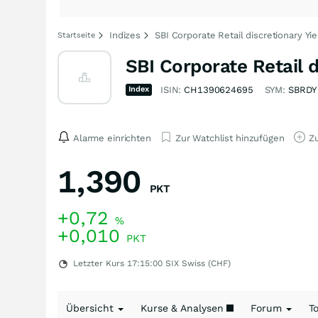
Indizes
SBI Corporate Retail discretionary Yie
Startseite
SBI Corporate Retail d
Index
ISIN:
CH1390624695
SYM:
SBRDY
Alarme einrichten
Zur Watchlist hinzufügen
Zu
1,390
PKT
+0,72
%
+0,010
PKT
Letzter Kurs
17:15:00
SIX Swiss (CHF)
Übersicht
Kurse & Analysen
Forum
T