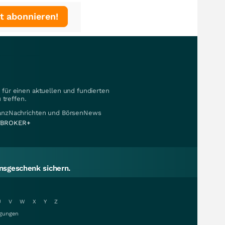
t abonnieren!
für einen aktuellen und fundierten
 treffen.
nanzNachrichten und BörsenNews
BROKER+
sgeschenk sichern.
U
V
W
X
Y
Z
gungen