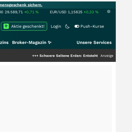
mensgeschenk sichern.
00
29.589,71
+0,71
%
EUR/USD
1,15625
+0,33
%
Aktie geschenkt!
Login
Push-Kurse
zins
Broker-Magazin ✨
Unsere Services
+++
Schwere Seltene Erden: Entsteht hier die nächste Milliarden
Anzeige