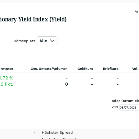
An
ionary Yield Index (Yield)
Alle
Börsenplatz
ormance
Ges. Umsatz/Volumen
Geldkurs
Briefkurs
Vol.
0,72
%
-
-
-
10
Pkt.
0
-
-
oder Datum ei
von
-
Höchster Spread