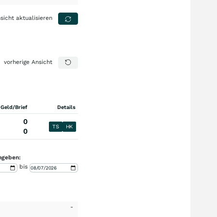
sicht aktualisieren
vorherige Ansicht
 Geld/Brief
Details
0
TS
HK
0
ngeben:
bis
-