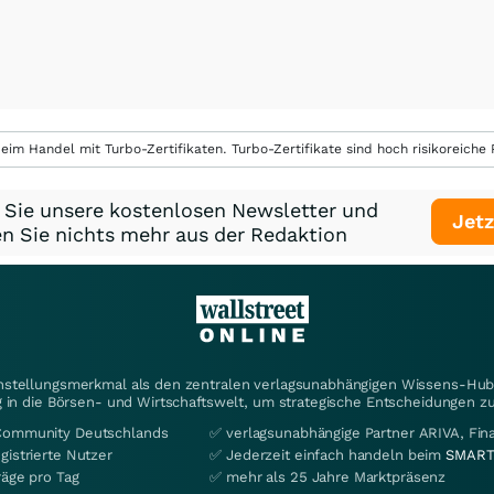
eim Handel mit Turbo-Zertifikaten. Turbo-Zertifikate sind hoch risikoreiche P
 Sie unsere kostenlosen Newsletter und
Jetz
n Sie nichts mehr aus der Redaktion
instellungsmerkmal als den zentralen verlagsunabhängigen Wissens-Hub 
 in die Börsen- und Wirtschaftswelt, um strategische Entscheidungen zu
Community Deutschlands
✅ verlagsunabhängige Partner ARIVA, Fi
gistrierte Nutzer
✅ Jederzeit einfach handeln beim
SMART
räge pro Tag
✅ mehr als 25 Jahre Marktpräsenz