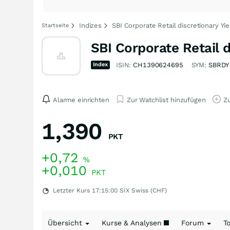
Indizes
SBI Corporate Retail discretionary Yie
Startseite
SBI Corporate Retail d
Index
ISIN:
CH1390624695
SYM:
SBRDY
Alarme einrichten
Zur Watchlist hinzufügen
Zu
1,390
PKT
+0,72
%
+0,010
PKT
Letzter Kurs
17:15:00
SIX Swiss (CHF)
Übersicht
Kurse & Analysen
Forum
T