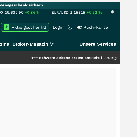
mensgeschenk sichern.
00
29.632,90
+0,86
%
EUR/USD
1,15615
+0,32
%
Aktie geschenkt!
Login
Push-Kurse
zins
Broker-Magazin ✨
Unsere Services
+++
Schwere Seltene Erden: Entsteht hier die nächste Milliarden
Anzeige