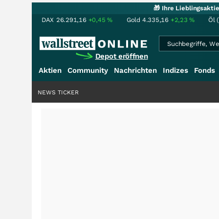
🎁 Ihre Lieblingsakt
DAX
26.291,16
+0,45
%
Gold
4.335,16
+2,23
%
Öl 
Depot eröffnen
Aktien
Community
Nachrichten
Indizes
Fonds
NEWS TICKER