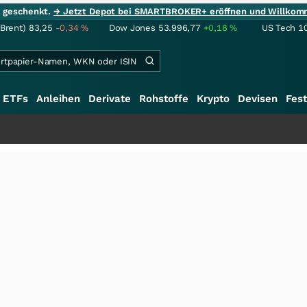
ie geschenkt.
→ Jetzt Depot bei SMARTBROKER+ eröffnen und Willkom
(Brent)
83,25
-0,34
%
Dow Jones
53.996,77
+0,18
%
US Tech 1
ETFs
Anleihen
Derivate
Rohstoffe
Krypto
Devisen
Fest