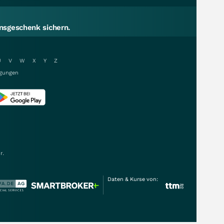
sgeschenk sichern.
U
V
W
X
Y
Z
gungen
r.
Daten & Kurse von: