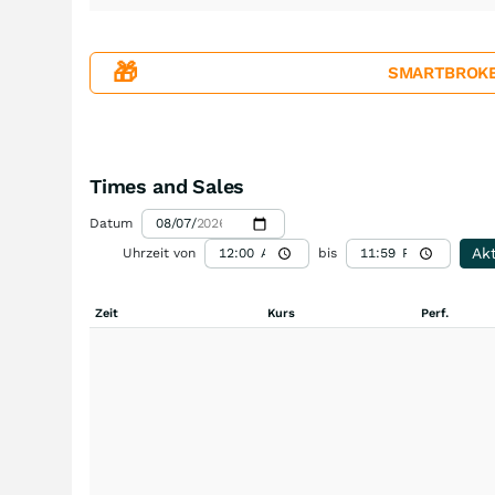
🎁
SMARTBROKER+
Times and Sales
Datum
Akt
Uhrzeit von
bis
Zeit
Kurs
Perf.