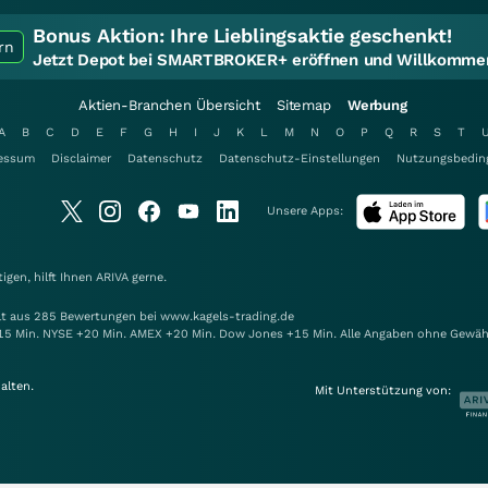
Bonus Aktion:
Ihre Lieblingsaktie geschenkt!
rn
Jetzt Depot bei SMARTBROKER+ eröffnen und Willkommen
Aktien-Branchen Übersicht
Sitemap
Werbung
A
B
C
D
E
F
G
H
I
J
K
L
M
N
O
P
Q
R
S
T
essum
Disclaimer
Datenschutz
Datenschutz-Einstellungen
Nutzungsbedin
Unsere Apps:
gen, hilft Ihnen
ARIVA
gerne.
elt aus 285 Bewertungen bei www.kagels-trading.de
15 Min. NYSE +20 Min. AMEX +20 Min. Dow Jones +15 Min. Alle Angaben ohne Gewäh
alten.
Mit Unterstützung von: