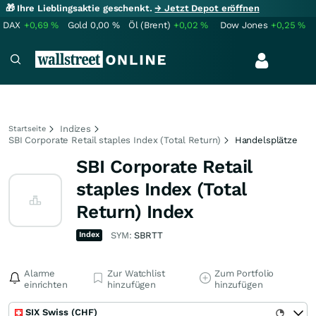
🎁 Ihre Lieblingsaktie geschenkt.
→ Jetzt Depot eröffnen
DAX
+0,69
%
Gold
0,00
%
Öl (Brent)
+0,02
%
Dow Jones
+0,25
%
Indizes
Startseite
SBI Corporate Retail staples Index (Total Return)
Handelsplätze
SBI Corporate Retail
staples Index (Total
Return) Index
Index
SYM:
SBRTT
Alarme
Zur Watchlist
Zum Portfolio
einrichten
hinzufügen
hinzufügen
SIX Swiss (CHF)