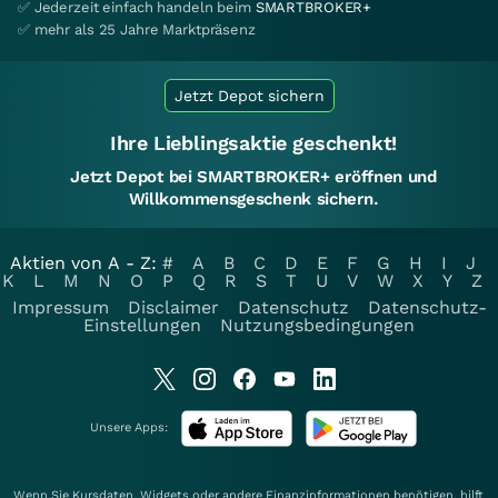
✅ Jederzeit einfach handeln beim
SMARTBROKER+
✅ mehr als 25 Jahre Marktpräsenz
Jetzt Depot sichern
Ihre Lieblingsaktie geschenkt!
Jetzt Depot bei SMARTBROKER+ eröffnen und
Willkommensgeschenk sichern.
Aktien von A - Z:
#
A
B
C
D
E
F
G
H
I
J
K
L
M
N
O
P
Q
R
S
T
U
V
W
X
Y
Z
Impressum
Disclaimer
Datenschutz
Datenschutz-
Einstellungen
Nutzungsbedingungen
Unsere Apps:
Wenn Sie Kursdaten, Widgets oder andere Finanzinformationen benötigen, hilft