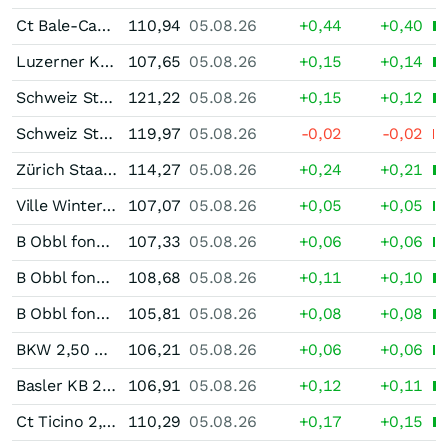
Ct Bale-Campagne 1,75 % bis 06/43
110,94
05.08.26
+0,44
+0,40
Luzerner KB 2,00 % bis 12/33
107,65
05.08.26
+0,15
+0,14
Schweiz Staatsanleihe 3,50 % bis 04/33
121,22
05.08.26
+0,15
+0,12
Schweiz Staatsanleihe 2,50 % bis 03/36
119,97
05.08.26
-0,02
-0,02
Zürich Staatsnahe Anleihen 2,55 % bis 03/36
114,27
05.08.26
+0,24
+0,21
Ville Winterthour 2,75 % bis 01/30
107,07
05.08.26
+0,05
+0,05
B Obbl fond Ist 2,625 % bis 03/30
107,33
05.08.26
+0,06
+0,06
B Obbl fond Ist 2,25 % bis 08/32
108,68
05.08.26
+0,11
+0,10
B Obbl fond Ist 1,875 % bis 09/31
105,81
05.08.26
+0,08
+0,08
BKW 2,50 % bis 10/30
106,21
05.08.26
+0,06
+0,06
Basler KB 2,00 % bis 11/32
106,91
05.08.26
+0,12
+0,11
Ct Ticino 2,125 % bis 11/34
110,29
05.08.26
+0,17
+0,15