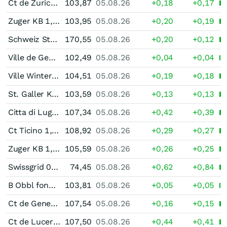
Ct de Zurich 1,25 % bis 12/32
103,87
05.08.26
+0,18
+0,17
Zuger KB 1,50 % bis 11/37
103,95
05.08.26
+0,20
+0,19
Schweiz Staatsanleihe 4,00 % bis 01/49
170,55
05.08.26
+0,20
+0,12
Ville de Geneve 1,375 % bis 11/29
102,49
05.08.26
+0,04
+0,04
Ville Winterthour 1,50 % bis 01/36
104,51
05.08.26
+0,19
+0,18
St. Galler Kantonalbank Unternehmensanleihe 1,50 % bis 02/31
103,59
05.08.26
+0,13
+0,13
Citta di Lugano 1,75 % bis 02/43
107,34
05.08.26
+0,42
+0,39
Ct Ticino 1,875 % bis 03/38
108,92
05.08.26
+0,29
+0,27
Zuger KB 1,65 % bis 04/38
105,59
05.08.26
+0,26
+0,25
Swissgrid 0,05 % bis 06/50
74,45
05.08.26
+0,62
+0,84
B Obbl fond Ist 1,625 % bis 07/30
103,81
05.08.26
+0,05
+0,05
Ct de Geneve 1,75 % bis 05/34
107,54
05.08.26
+0,16
+0,15
Ct de Lucerne 1,52 % bis 06/43
107,50
05.08.26
+0,44
+0,41