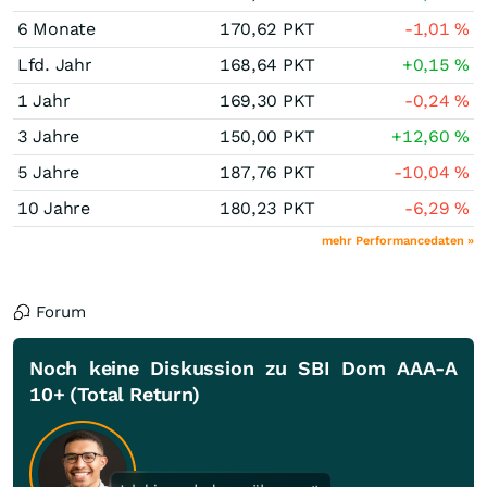
6 Monate
170,62
PKT
-1,01
%
Lfd. Jahr
168,64
PKT
+0,15
%
1 Jahr
169,30
PKT
-0,24
%
3 Jahre
150,00
PKT
+12,60
%
5 Jahre
187,76
PKT
-10,04
%
10 Jahre
180,23
PKT
-6,29
%
mehr Performancedaten »
Forum
Noch keine Diskussion zu SBI Dom AAA-A
10+ (Total Return)