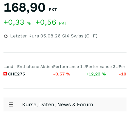
168,90
PKT
+0,33
+0,56
%
PKT
Letzter Kurs
05.08.26
SIX Swiss (CHF)
Land
Enthaltene Aktien
Performance 1 J
Performance 3 J
Perfo
CHE
275
-0,57
%
+12,23
%
-10,
Kurse, Daten, News & Forum