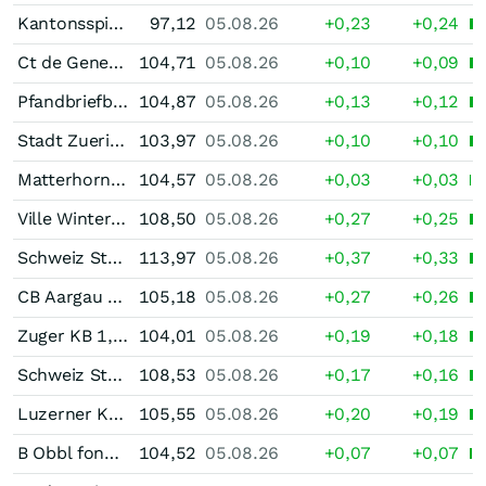
Kantonsspital Unternehmensanleihe 0,75 % bis 05/32
97,12
05.08.26
+0,23
+0,24
Ct de Geneve 1,50 % bis 03/32
104,71
05.08.26
+0,10
+0,09
Pfandbriefbank der schweizerischen Hypothekarinstitute Pfandbrief 1,50 % bis 02/40
104,87
05.08.26
+0,13
+0,12
Stadt Zuerich 1,50 % bis 04/32
103,97
05.08.26
+0,10
+0,10
Matterhorn Verkehrs 1,50 % bis 04/32
104,57
05.08.26
+0,03
+0,03
Ville Winterthour 1,875 % bis 04/37
108,50
05.08.26
+0,27
+0,25
Schweiz Staatsanleihe 1,50 % bis 04/42
113,97
05.08.26
+0,37
+0,33
CB Aargau 1,60 % bis 05/37
105,18
05.08.26
+0,27
+0,26
Zuger KB 1,50 % bis 06/37
104,01
05.08.26
+0,19
+0,18
Schweiz Staatsanleihe 1,25 % bis 06/37
108,53
05.08.26
+0,17
+0,16
Luzerner KB 1,625 % bis 07/37
105,55
05.08.26
+0,20
+0,19
B Obbl fond Ist 1,50 % bis 08/33
104,52
05.08.26
+0,07
+0,07