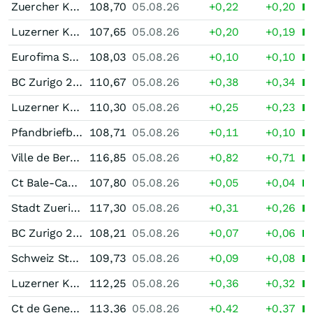
Zuercher Kantonalbank Unternehmensanleihe 2,00 % bis 11/34
108,70
05.08.26
+0,22
+0,20
Luzerner KB 1,875 % bis 11/35
107,65
05.08.26
+0,20
+0,19
Eurofima Staatsnahe Anleihen 2,875 % bis 02/30
108,03
05.08.26
+0,10
+0,10
BC Zurigo 2,00 % bis 12/40
110,67
05.08.26
+0,38
+0,34
Luzerner KB 2,00 % bis 12/39
110,30
05.08.26
+0,25
+0,23
Pfandbriefbank der schweizerischen Hypothekarinstitute Pfandbrief 2,625 % bis 02/31
108,71
05.08.26
+0,11
+0,10
Ville de Berne 2,50 % bis 04/41
116,85
05.08.26
+0,82
+0,71
Ct Bale-Campagne 2,625 % bis 05/30
107,80
05.08.26
+0,05
+0,04
Stadt Zuerich 2,625 % bis 06/38
117,30
05.08.26
+0,31
+0,26
BC Zurigo 2,50 % bis 06/31
108,21
05.08.26
+0,07
+0,06
Schweiz Staatsanleihe 2,25 % bis 06/31
109,73
05.08.26
+0,09
+0,08
Luzerner KB 2,125 % bis 10/41
112,25
05.08.26
+0,36
+0,32
Ct de Geneve 2,00 % bis 11/41
113,36
05.08.26
+0,42
+0,37