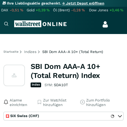
🎁 Ihre Lieblingsaktie geschenkt.
→ Jetzt Depot eröffnen
DAX
-0,51
%
Gold
+0,39
%
Öl (Brent)
-0,28
%
Dow Jones
+0,46
%
Indizes
SBI Dom AAA-A 10+ (Total Return)
Startseite
SBI Dom AAA-A 10+
(Total Return) Index
Index
SYM:
SDA10T
Alarme
Zur Watchlist
Zum Portfolio
einrichten
hinzufügen
hinzufügen
SIX Swiss (CHF)