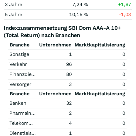
3 Jahre
7,24 %
+1,67
5 Jahre
10,15 %
-1,03
Indexzusammensetzung SBI Dom AAA-A 10+
(Total Return) nach Branchen
Branche
Unternehmen
Marktkapitalisierung
Sonstige
1
0
Verkehr
96
0
Finanzdienstleistungen
80
0
Versorger
3
0
Branche
Unternehmen
Marktkapitalisierung
Banken
32
0
Pharmaindustrie
2
0
Telekommunikation
4
0
Dienstleistungen
1
0