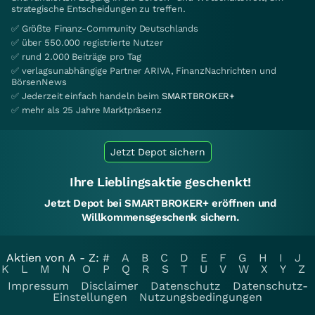
strategische Entscheidungen zu treffen.
✅ Größte Finanz-Community Deutschlands
✅ über 550.000 registrierte Nutzer
✅ rund 2.000 Beiträge pro Tag
✅ verlagsunabhängige Partner ARIVA, FinanzNachrichten und
BörsenNews
✅ Jederzeit einfach handeln beim
SMARTBROKER+
✅ mehr als 25 Jahre Marktpräsenz
Jetzt Depot sichern
Ihre Lieblingsaktie geschenkt!
Jetzt Depot bei SMARTBROKER+ eröffnen und
Willkommensgeschenk sichern.
Aktien von A - Z:
#
A
B
C
D
E
F
G
H
I
J
K
L
M
N
O
P
Q
R
S
T
U
V
W
X
Y
Z
Impressum
Disclaimer
Datenschutz
Datenschutz-
Einstellungen
Nutzungsbedingungen