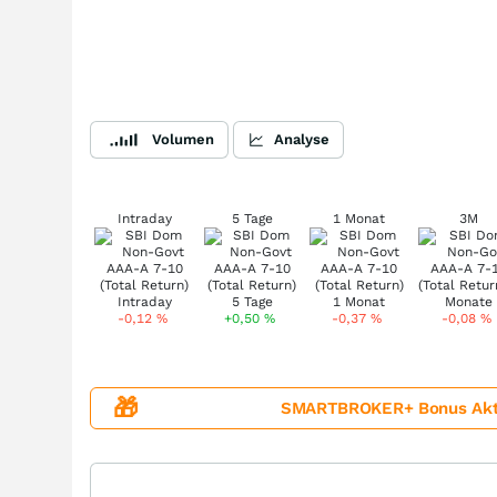
Volumen
Analyse
Intraday
5 Tage
1 Monat
3M
-0,12
%
+0,50
%
-0,37
%
-0,08
%
🎁
SMARTBROKER+ Bonus Aktion