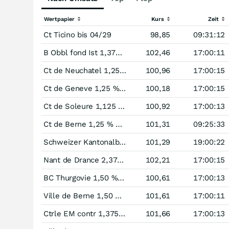
Wertpapier
Kurs
Zeit
Ct Ticino bis 04/29
98,85
09:31:12
B Obbl fond Ist 1,375 % bis 09/29
102,46
17:00:11
Ct de Neuchatel 1,25 % bis 09/27
100,96
17:00:15
Ct de Geneve 1,25 % bis 10/26
100,18
17:00:15
Ct de Soleure 1,125 % bis 11/27
100,92
17:00:13
Ct de Berne 1,25 % bis 02/28
101,31
09:25:33
Schweizer Kantonalbanken Pfandbrief 1,375 % bis 11/27
101,29
19:00:22
Nant de Drance 2,375 % bis 02/28
102,21
17:00:15
BC Thurgovie 1,50 % bis 03/27
100,61
17:00:13
Ville de Berne 1,50 % bis 02/28
101,61
17:00:11
Ctrle EM contr 1,375 % bis 03/28
101,66
17:00:13