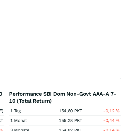
0
Performance SBI Dom Non-Govt AAA-A 7-
10 (Total Return)
F)
1 Tag
154,60
PKT
-0,12
%
KT
1 Monat
155,28
PKT
-0,44
%
%
3 Monate
154,82
PKT
-0,14
%