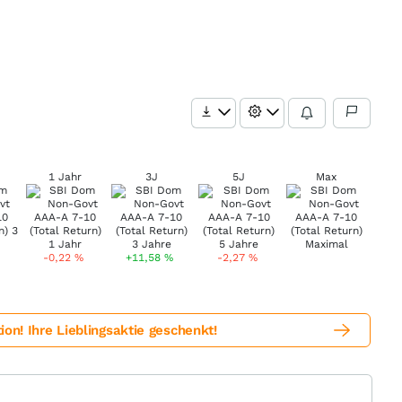
1 Jahr
3J
5J
Max
-0,22
%
+11,58
%
-2,27
%
! Ihre Lieblingsaktie geschenkt!