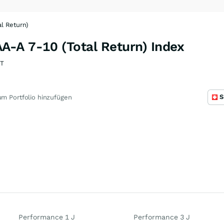
l Return)
-A 7-10 (Total Return) Index
T
S
m Portfolio hinzufügen
Performance 1 J
Performance 3 J