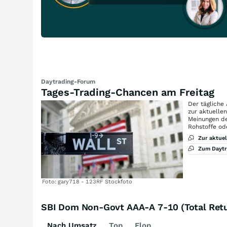
Daytrading-Forum
Tages-Trading-Chancen am Freitag
Der tägliche
zur aktuelle
Meinungen de
Rohstoffe od
Zur aktue
Zum Dayt
Foto: gary718 - 123RF Stockfoto
SBI Dom Non-Govt AAA-A 7-10 (Total Retu
Nach Umsatz
Top
Flop