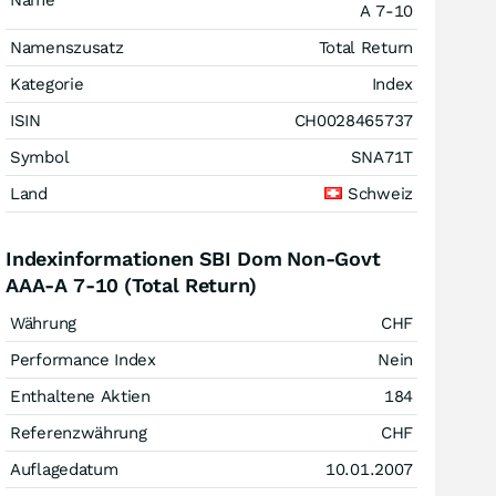
Name
A 7-10
Namenszusatz
Total Return
Kategorie
Index
ISIN
CH0028465737
Symbol
SNA71T
Land
Schweiz
Indexinformationen SBI Dom Non-Govt
AAA-A 7-10 (Total Return)
Währung
CHF
Performance Index
Nein
Enthaltene Aktien
184
Referenzwährung
CHF
Auflagedatum
10.01.2007