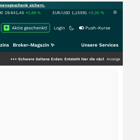
mensgeschenk sichern.
00
29.641,45
+0,88
%
EUR/USD
1,15591
+0,30
%
Aktie geschenkt!
Login
Push-Kurse
zins
Broker-Magazin ✨
Unsere Services
were Seltene Erden: Entsteht hier die nächste Milliardenstory?
Anzeige
+++