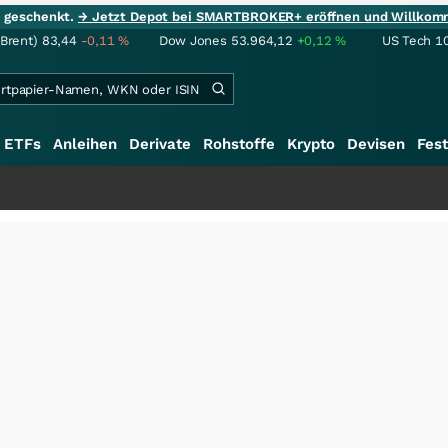
ie geschenkt.
→ Jetzt Depot bei SMARTBROKER+ eröffnen und Willkom
(Brent)
83,44
-0,11
%
Dow Jones
53.964,12
+0,12
%
US Tech 1
ETFs
Anleihen
Derivate
Rohstoffe
Krypto
Devisen
Fest
+++
Sch