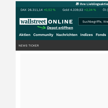
🎁 Ihre Lieblingsakt
DAX
26.311,14
+0,52
%
Gold
4.339,52
+2,34
%
Öl 
Depot eröffnen
Aktien
Community
Nachrichten
Indizes
Fonds
NEWS TICKER