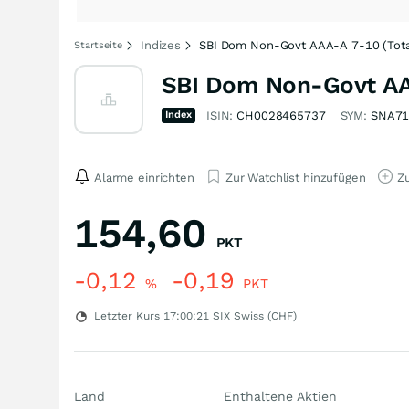
Indizes
SBI Dom Non-Govt AAA-A 7-10 (Tota
Startseite
SBI Dom Non-Govt AAA
Index
ISIN:
CH0028465737
SYM:
SNA71
Alarme einrichten
Zur Watchlist hinzufügen
Zu
154,60
PKT
-0,12
-0,19
%
PKT
Letzter Kurs
17:00:21
SIX Swiss (CHF)
Land
Enthaltene Aktien