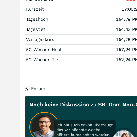
Kurszeit
17:00:
Tageshoch
154,79
P
Tagestief
154,42
P
Vortageskurs
154,79
P
52-Wochen Hoch
157,24
P
52-Wochen Tief
152,24
P
Forum
Noch keine Diskussion zu SBI Dom Non-G