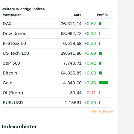
Weitere wichtige Indizes
Wertpapier
Kurs
Perf. %
DAX
26.311,14
+0,52
Dow Jones
53.964,73
+0,12
E-Stoxx 50
6.519,59
+0,30
US Tech 100
29.641,80
+0,89
S&P 500
7.743,71
+0,42
Bitcoin
64.805,85
+0,83
Gold
4.340,00
+2,46
Öl (Brent)
83,44
-0,11
EUR/USD
1,15591
+0,30
mehr Indizes »
Indexanbieter