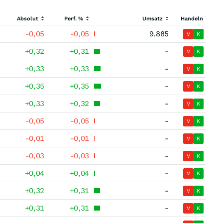
Absolut
Perf. %
Umsatz
Handeln
-0,05
-0,05
9.885
V
K
+0,32
+0,31
-
V
K
+0,33
+0,33
-
V
K
+0,35
+0,35
-
V
K
+0,33
+0,32
-
V
K
-0,05
-0,05
-
V
K
-0,01
-0,01
-
V
K
-0,03
-0,03
-
V
K
+0,04
+0,04
-
V
K
+0,32
+0,31
-
V
K
+0,31
+0,31
-
V
K