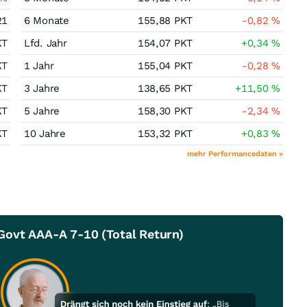
21
6 Monate
155,88
PKT
-0,82
%
KT
Lfd. Jahr
154,07
PKT
+0,34
%
KT
1 Jahr
155,04
PKT
-0,28
%
KT
3 Jahre
138,65
PKT
+11,50
%
KT
5 Jahre
158,30
PKT
-2,34
%
KT
10 Jahre
153,32
PKT
+0,83
%
mehr Performancedaten »
ovt AAA-A 7-10 (Total Return)