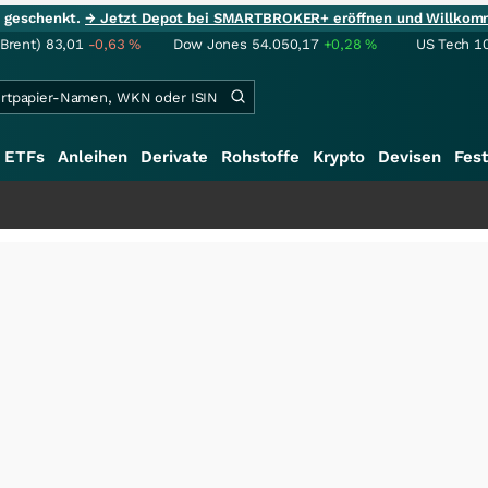
ie geschenkt.
→ Jetzt Depot bei SMARTBROKER+ eröffnen und Willkom
(Brent)
83,01
-0,63
%
Dow Jones
54.050,17
+0,28
%
US Tech 1
ETFs
Anleihen
Derivate
Rohstoffe
Krypto
Devisen
Fest