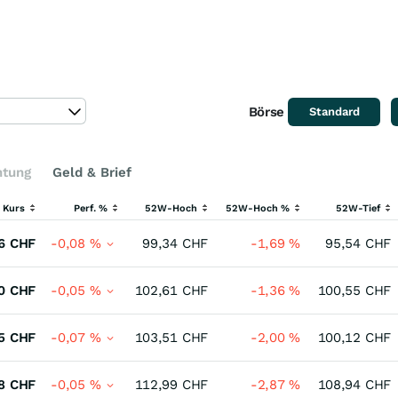
Börse
Standard
htung
Geld & Brief
r Kurs
Perf. %
52W-Hoch
52W-Hoch %
52W-Tief
6
CHF
-0,08
%
99,34
CHF
-1,69
%
95,54
CHF
0
CHF
-0,05
%
102,61
CHF
-1,36
%
100,55
CHF
5
CHF
-0,07
%
103,51
CHF
-2,00
%
100,12
CHF
8
CHF
-0,05
%
112,99
CHF
-2,87
%
108,94
CHF