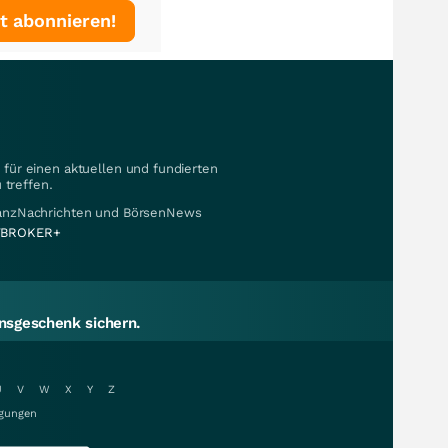
t abonnieren!
für einen aktuellen und fundierten
 treffen.
nanzNachrichten und BörsenNews
BROKER+
sgeschenk sichern.
U
V
W
X
Y
Z
gungen