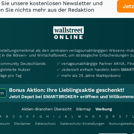
 Sie unsere kostenlosen Newsletter und
Jetz
n Sie nichts mehr aus der Redaktion
instellungsmerkmal als den zentralen verlagsunabhängigen Wissens-Hub 
 in die Börsen- und Wirtschaftswelt, um strategische Entscheidungen zu
Community Deutschlands
✅ verlagsunabhängige Partner ARIVA, Fi
gistrierte Nutzer
✅ Jederzeit einfach handeln beim
SMART
räge pro Tag
✅ mehr als 25 Jahre Marktpräsenz
Bonus Aktion:
Ihre Lieblingsaktie geschenkt!
rn
Jetzt Depot bei SMARTBROKER+ eröffnen und Willkommen
Aktien-Branchen Übersicht
Sitemap
Werbung
A
B
C
D
E
F
G
H
I
J
K
L
M
N
O
P
Q
R
S
T
essum
Disclaimer
Datenschutz
Datenschutz-Einstellungen
Nutzungsbedin