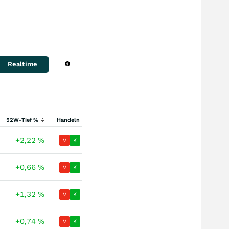
Realtime
52W-Tief %
Handeln
+2,22
%
V
K
+0,66
%
V
K
+1,32
%
V
K
+0,74
%
V
K