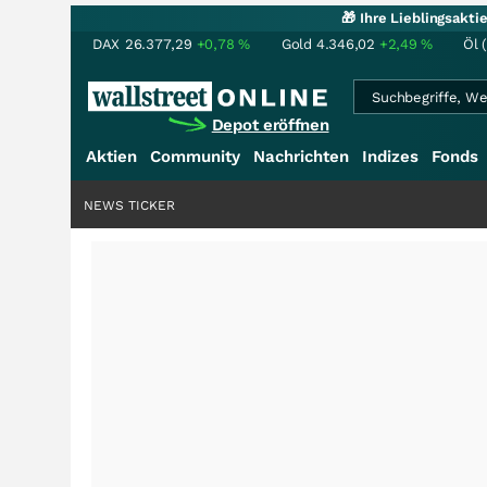
🎁 Ihre Lieblingsakt
DAX
26.377,29
+0,78
%
Gold
4.346,02
+2,49
%
Öl 
Depot eröffnen
Aktien
Community
Nachrichten
Indizes
Fonds
NEWS TICKER