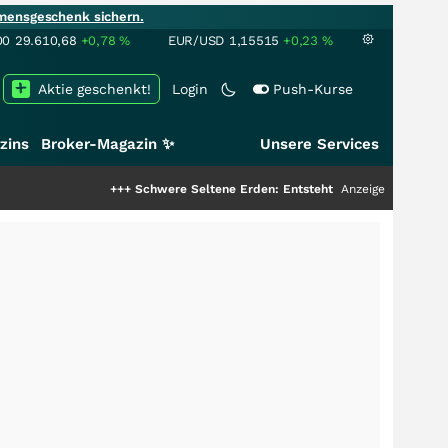
mensgeschenk sichern.
00
29.610,68
+0,78
%
EUR/USD
1,15515
+0,23
%
Aktie geschenkt!
Login
Push-Kurse
zins
Broker-Magazin ✨
Unsere Services
+++
Schwere Seltene Erden: Entsteht hier die nächste Milliarde
Anzeige