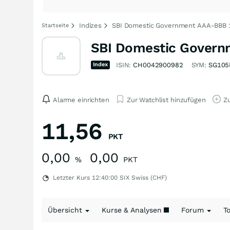
Indizes
SBI Domestic Government AAA-BBB 1
Startseite
SBI Domestic Govern
Index
ISIN:
CH0042900982
SYM:
SG105
Alarme einrichten
Zur Watchlist hinzufügen
Zu
11,56
PKT
0,00
0,00
%
PKT
Letzter Kurs
12:40:00
SIX Swiss (CHF)
Übersicht
Kurse & Analysen
Forum
T