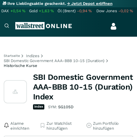
🎁 Ihre Lieblingsaktie geschenkt.
→ Jetzt Depot eröffnen
DAX
+0,54
%
Gold
+1,63
%
Öl (Brent)
-0,94
%
Dow Jones
-0,02
%
Indizes
Startseite
SBI Domestic Government AAA-BBB 10-15 (Duration)
Historische Kurse
SBI Domestic Government
AAA-BBB 10-15 (Duration)
Index
Index
SYM:
SG105D
Alarme
Zur Watchlist
Zum Portfolio
einrichten
hinzufügen
hinzufügen