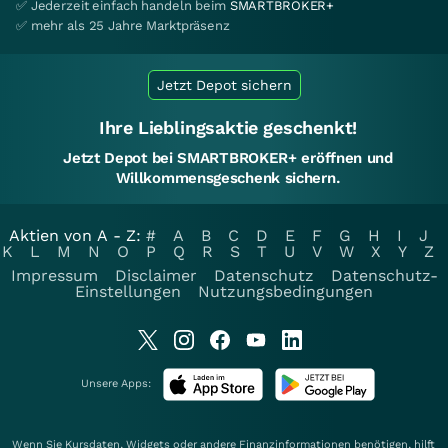
✅ Jederzeit einfach handeln beim
SMARTBROKER+
✅ mehr als 25 Jahre Marktpräsenz
Jetzt Depot sichern
Ihre Lieblingsaktie geschenkt!
Jetzt Depot bei SMARTBROKER+ eröffnen und
Willkommensgeschenk sichern.
Aktien von A - Z:
#
A
B
C
D
E
F
G
H
I
J
K
L
M
N
O
P
Q
R
S
T
U
V
W
X
Y
Z
Impressum
Disclaimer
Datenschutz
Datenschutz-
Einstellungen
Nutzungsbedingungen
Unsere Apps:
Wenn Sie Kursdaten, Widgets oder andere Finanzinformationen benötigen, hilft