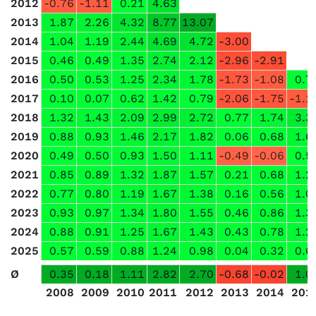
2012
-0.76
-1.11
0.21
4.63
2013
1.87
2.26
4.32
8.77
13.07
2014
1.04
1.19
2.44
4.69
4.72
-3.00
2015
0.46
0.49
1.35
2.74
2.12
-2.96
-2.91
2016
0.50
0.53
1.25
2.34
1.78
-1.73
-1.08
0.7
2017
0.10
0.07
0.62
1.42
0.79
-2.06
-1.75
-1.1
2018
1.32
1.43
2.09
2.99
2.72
0.77
1.74
3.3
2019
0.88
0.93
1.46
2.17
1.82
0.06
0.68
1.6
2020
0.49
0.50
0.93
1.50
1.11
-0.49
-0.06
0.5
2021
0.85
0.89
1.32
1.87
1.57
0.21
0.68
1.2
2022
0.77
0.80
1.19
1.67
1.38
0.16
0.56
1.0
2023
0.93
0.97
1.34
1.80
1.55
0.46
0.86
1.3
2024
0.88
0.91
1.25
1.67
1.43
0.43
0.78
1.2
2025
0.57
0.59
0.88
1.24
0.98
0.04
0.32
0.6
Ø
0.35
0.18
1.11
2.82
2.70
-0.68
-0.02
1.0
2008
2009
2010
2011
2012
2013
2014
201