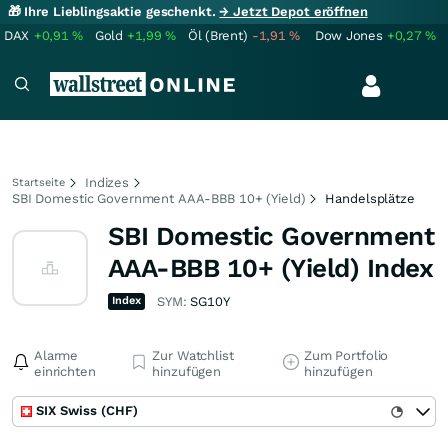
🎁 Ihre Lieblingsaktie geschenkt.
→ Jetzt Depot eröffnen
DAX
+0,91
%
Gold
+1,99
%
Öl (Brent)
-1,91
%
Dow Jones
+0,27
%
Indizes
Startseite
SBI Domestic Government AAA-BBB 10+ (Yield)
Handelsplätze
SBI Domestic Government
AAA-BBB 10+ (Yield) Index
Index
SYM:
SG10Y
Alarme
Zur Watchlist
Zum Portfolio
einrichten
hinzufügen
hinzufügen
SIX Swiss (CHF)