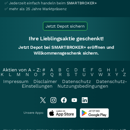
✅ Jederzeit einfach handeln beim
SMARTBROKER+
✅ mehr als 25 Jahre Marktpräsenz
Jetzt Depot sichern
Ihre Lieblingsaktie geschenkt!
Jetzt Depot bei SMARTBROKER+ eröffnen und
Willkommensgeschenk sichern.
Aktien von A - Z:
#
A
B
C
D
E
F
G
H
I
J
K
L
M
N
O
P
Q
R
S
T
U
V
W
X
Y
Z
Impressum
Disclaimer
Datenschutz
Datenschutz-
Einstellungen
Nutzungsbedingungen
Unsere Apps: