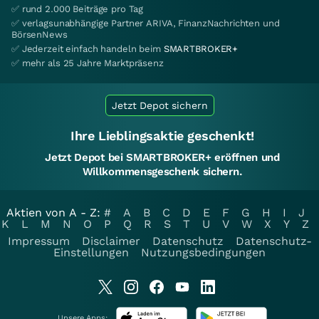
✅ rund 2.000 Beiträge pro Tag
✅ verlagsunabhängige Partner ARIVA, FinanzNachrichten und
BörsenNews
✅ Jederzeit einfach handeln beim
SMARTBROKER+
✅ mehr als 25 Jahre Marktpräsenz
Jetzt Depot sichern
Ihre Lieblingsaktie geschenkt!
Jetzt Depot bei SMARTBROKER+ eröffnen und
Willkommensgeschenk sichern.
Aktien von A - Z:
#
A
B
C
D
E
F
G
H
I
J
K
L
M
N
O
P
Q
R
S
T
U
V
W
X
Y
Z
Impressum
Disclaimer
Datenschutz
Datenschutz-
Einstellungen
Nutzungsbedingungen
Unsere Apps: