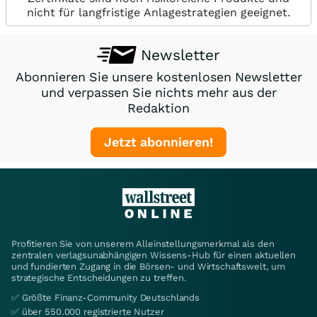
nicht für langfristige Anlagestrategien geeignet.
Newsletter
Abonnieren Sie unsere kostenlosen Newsletter
und verpassen Sie nichts mehr aus der
Redaktion
Jetzt abonnieren!
Profitieren Sie von unserem Alleinstellungsmerkmal als den
zentralen verlagsunabhängigen Wissens-Hub für einen aktuellen
und fundierten Zugang in die Börsen- und Wirtschaftswelt, um
strategische Entscheidungen zu treffen.
✅ Größte Finanz-Community Deutschlands
✅ über 550.000 registrierte Nutzer