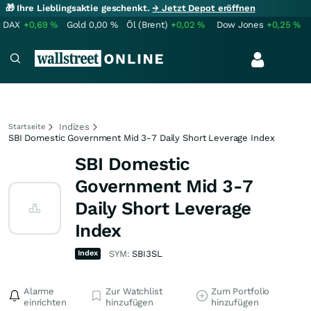
🎁 Ihre Lieblingsaktie geschenkt.
→ Jetzt Depot eröffnen
DAX
+0,69
%
Gold
0,00
%
Öl (Brent)
+0,02
%
Dow Jones
+0,25
%
Indizes
Startseite
SBI Domestic Government Mid 3-7 Daily Short Leverage Index
SBI Domestic
Government Mid 3-7
Daily Short Leverage
Index
Index
SYM:
SBI3SL
Alarme
Zur Watchlist
Zum Portfolio
einrichten
hinzufügen
hinzufügen