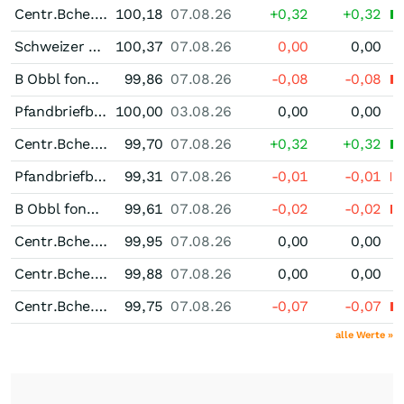
Centr.Bche.Cant 0,625 % bis 07/29
100,18
07.08.26
+0,32
+0,32
Schweizer Kantonalbanken Pfandbrief 0,625 % bis 06/27
100,37
07.08.26
0,00
0,00
B Obbl fond Ist 0,50 % bis 06/29
99,86
07.08.26
-0,08
-0,08
Pfandbriefbank der schweizerischen Hypothekarinstitute Pfandbrief 0,25 % bis 08/26
100,00
03.08.26
0,00
0,00
Centr.Bche.Cant 0,25 % bis 02/28
99,70
07.08.26
+0,32
+0,32
Pfandbriefbank der schweizerischen Hypothekarinstitute Pfandbrief 0,125 % bis 09/28
99,31
07.08.26
-0,01
-0,01
B Obbl fond Ist 0,125 % bis 12/27
99,61
07.08.26
-0,02
-0,02
Centr.Bche.Cant 0,05 % bis 11/26
99,95
07.08.26
0,00
0,00
Centr.Bche.Cant bis 01/27
99,88
07.08.26
0,00
0,00
Centr.Bche.Cant 0,375 % bis 10/28
99,75
07.08.26
-0,07
-0,07
alle Werte »