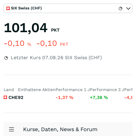
SIX Swiss (CHF)
101,04
PKT
-0,10
-0,10
%
PKT
Letzter Kurs
07.08.26
SIX Swiss (CHF)
Land
Enthaltene Aktien
Performance 1 J
Performance 3 J
Perfo
CHE
92
-1,37
%
+7,38
%
-4,9
Kurse, Daten, News & Forum