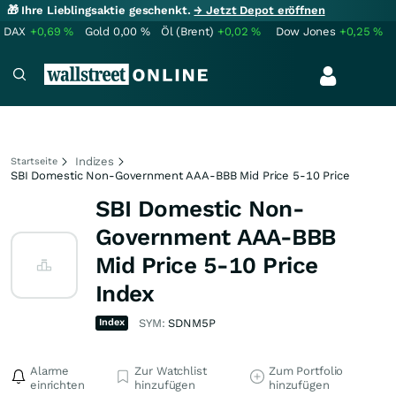
🎁 Ihre Lieblingsaktie geschenkt.
→ Jetzt Depot eröffnen
DAX
+0,69
%
Gold
0,00
%
Öl (Brent)
+0,02
%
Dow Jones
+0,25
%
Indizes
Startseite
SBI Domestic Non-Government AAA-BBB Mid Price 5-10 Price
SBI Domestic Non-
Government AAA-BBB
Mid Price 5-10 Price
Index
Index
SYM:
SDNM5P
Alarme
Zur Watchlist
Zum Portfolio
einrichten
hinzufügen
hinzufügen