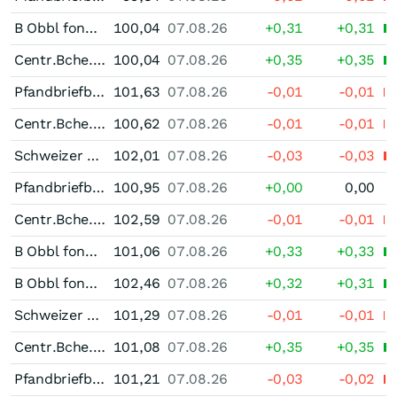
B Obbl fond Ist 0,50 % bis 05/28
100,04
07.08.26
+0,31
+0,31
Centr.Bche.Cant 1,75 % bis 09/26
100,04
07.08.26
+0,35
+0,35
Pfandbriefbank der schweizerischen Hypothekarinstitute Pfandbrief 1,50 % bis 01/28
101,63
07.08.26
-0,01
-0,01
Centr.Bche.Cant 1,375 % bis 03/27
100,62
07.08.26
-0,01
-0,01
Schweizer Kantonalbanken Pfandbrief 1,625 % bis 04/28
102,01
07.08.26
-0,03
-0,03
Pfandbriefbank der schweizerischen Hypothekarinstitute Pfandbrief 1,50 % bis 04/27
100,95
07.08.26
+0,00
0,00
Centr.Bche.Cant 1,50 % bis 05/29
102,59
07.08.26
-0,01
-0,01
B Obbl fond Ist 1,375 % bis 08/27
101,06
07.08.26
+0,33
+0,33
B Obbl fond Ist 1,375 % bis 09/29
102,46
07.08.26
+0,32
+0,31
Schweizer Kantonalbanken Pfandbrief 1,375 % bis 11/27
101,29
07.08.26
-0,01
-0,01
Centr.Bche.Cant 1,00 % bis 09/28
101,08
07.08.26
+0,35
+0,35
Pfandbriefbank der schweizerischen Hypothekarinstitute Pfandbrief 2,50 % bis 02/27
101,21
07.08.26
-0,03
-0,02