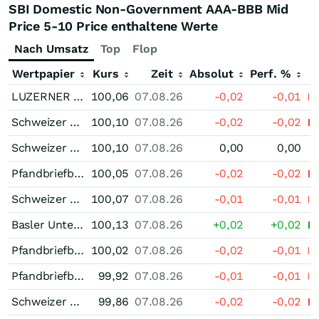
SBI Domestic Non-Government AAA-BBB Mid
Price 5-10 Price enthaltene Werte
Nach Umsatz
Top
Flop
Wertpapier
Kurs
Zeit
Absolut
Perf. %
LUZERNER KANTONALBANK Unternehmensanleihe 0,35 % bis 02/27
100,06
07.08.26
-0,02
-0,01
Schweizer Kantonalbanken Pfandbrief 0,375 % bis 09/27
100,10
07.08.26
-0,02
-0,02
Schweizer Kantonalbanken Pfandbrief 0,375 % bis 12/26
100,10
07.08.26
0,00
0,00
Pfandbriefbank der schweizerischen Hypothekarinstitute Pfandbrief 0,25 % bis 01/27
100,05
07.08.26
-0,02
-0,02
Schweizer Kantonalbanken Pfandbrief 0,25 % bis 05/27
100,07
07.08.26
-0,01
-0,01
Basler Unternehmensanleihe 0,30 % bis 06/27
100,13
07.08.26
+0,02
+0,02
Pfandbriefbank der schweizerischen Hypothekarinstitute Pfandbrief 0,25 % bis 10/26
100,02
07.08.26
-0,02
-0,01
Pfandbriefbank der schweizerischen Hypothekarinstitute Pfandbrief 0,25 % bis 10/27
99,92
07.08.26
-0,01
-0,01
Schweizer Kantonalbanken Pfandbrief 0,375 % bis 07/28
99,86
07.08.26
-0,02
-0,02