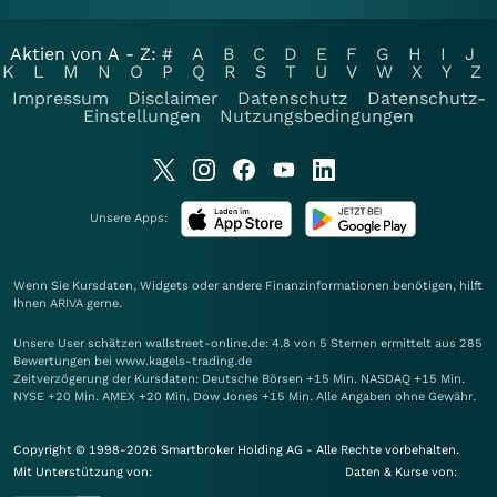
Aktien von A - Z:
#
A
B
C
D
E
F
G
H
I
J
K
L
M
N
O
P
Q
R
S
T
U
V
W
X
Y
Z
Impressum
Disclaimer
Datenschutz
Datenschutz-
Einstellungen
Nutzungsbedingungen
Unsere Apps:
Wenn Sie Kursdaten, Widgets oder andere Finanzinformationen benötigen, hilft
Ihnen
ARIVA
gerne.
Unsere User schätzen wallstreet-online.de: 4.8 von 5 Sternen ermittelt aus 285
Bewertungen bei www.kagels-trading.de
Zeitverzögerung der Kursdaten: Deutsche Börsen +15 Min. NASDAQ +15 Min.
NYSE +20 Min. AMEX +20 Min. Dow Jones +15 Min. Alle Angaben ohne Gewähr.
Copyright © 1998-2026 Smartbroker Holding AG - Alle Rechte vorbehalten.
Mit Unterstützung von:
Daten & Kurse von: