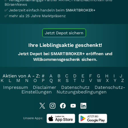
BörsenNews
✅ Jederzeit einfach handeln beim
SMARTBROKER+
✅ mehr als 25 Jahre Marktpräsenz
Jetzt Depot sichern
Ihre Lieblingsaktie geschenkt!
Jetzt Depot bei SMARTBROKER+ eröffnen und
Willkommensgeschenk sichern.
Aktien von A - Z:
#
A
B
C
D
E
F
G
H
I
J
K
L
M
N
O
P
Q
R
S
T
U
V
W
X
Y
Z
Impressum
Disclaimer
Datenschutz
Datenschutz-
Einstellungen
Nutzungsbedingungen
Unsere Apps: