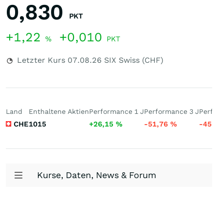
0,830
PKT
+1,22
+0,010
%
PKT
Letzter Kurs
07.08.26
SIX Swiss (CHF)
Land
Enthaltene Aktien
Performance 1 J
Performance 3 J
Perfo
CHE
1015
+26,15
%
-51,76
%
-456
Kurse, Daten, News & Forum