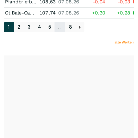
Pfandbriefbank der schweizerischen Hypothekarinstitute Pfandbrief 2,625 % bis 02/31
108,63
07.08.26
-0,04
-0,03
Ct Bale-Campagne 2,625 % bis 05/30
107,74
07.08.26
+0,30
+0,28
1
2
3
4
5
…
8
alle Werte »