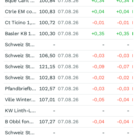
Bque Cant Fribourg 1,45 % bis 06/27
100,84
07.08.26
+0,34
+0,34
Ctrle EM contr 1,25 % bis 06/27
100,83
07.08.26
+0,04
+0,04
Ct Ticino 1,25 % bis 06/27
100,72
07.08.26
-0,01
-0,01
Basler KB 1,875 % bis 10/26
100,30
07.08.26
+0,35
+0,35
Schweiz Staatsanleihe 4,00 % bis 02/23
-
-
-
Schweiz Staatsanleihe 4,00 % bis 04/28
106,50
07.08.26
-0,03
-0,03
Schweiz Staatsanleihe 3,50 % bis 04/33
121,15
07.08.26
-0,09
-0,07
Schweiz Staatsanleihe 3,25 % bis 06/27
102,83
07.08.26
-0,02
-0,02
Pfandbriefbank der schweizerischen Hypothekarinstitute Pfandbrief 3,25 % bis 06/27
102,57
07.08.26
-0,03
-0,03
Ville Winterthour 2,75 % bis 01/30
107,01
07.08.26
-0,05
-0,04
KW Linth-Limmer 2,75 % bis 03/22
-
-
-
B Obbl fond Ist 2,625 % bis 03/30
107,27
07.08.26
-0,04
-0,04
Schweiz Staatsanleihe 2,00 % bis 04/21
-
-
-