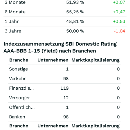
3 Monate
51,93 %
+0,07
6 Monate
55,25 %
+0,47
1 Jahr
48,81 %
+0,53
3 Jahre
50,00 %
-1,04
Indexzusammensetzung SBI Domestic Rating
AAA-BBB 1-15 (Yield) nach Branchen
Branche
Unternehmen
Marktkapitalisierung
Sonstige
1
0
Verkehr
98
0
Finanzdienstleistungen
119
0
Versorger
12
0
Öffentliche Hand
1
0
Banken
98
0
Branche
Unternehmen
Marktkapitalisierung