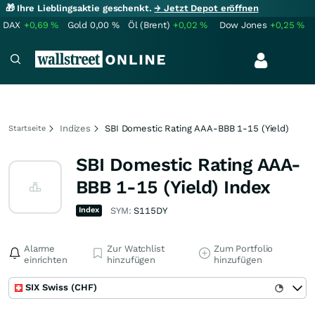
🎁 Ihre Lieblingsaktie geschenkt.
→ Jetzt Depot eröffnen
DAX
+0,69
%
Gold
0,00
%
Öl (Brent)
+0,02
%
Dow Jones
+0,25
%
Indizes
SBI Domestic Rating AAA-BBB 1-15 (Yield)
Startseite
SBI Domestic Rating AAA-
BBB 1-15 (Yield) Index
Index
SYM:
S115DY
Alarme
Zur Watchlist
Zum Portfolio
einrichten
hinzufügen
hinzufügen
SIX Swiss (CHF)