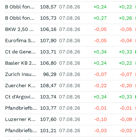
B Obbl fond Ist 2,25 % bis 08/32
108,57
07.08.26
+0,24
+0,22
B Obbl fond Ist 1,875 % bis 09/31
105,73
07.08.26
+0,27
+0,26
BKW 2,50 % bis 10/30
106,16
07.08.26
-0,05
-0,05
Eurofima Staatsnahe Anleihen 2,875 % bis 02/30
107,90
07.08.26
-0,05
-0,04
Ct de Geneve 2,125 % bis 10/28
103,71
07.08.26
+0,34
+0,33
Basler KB 2,00 % bis 11/32
106,80
07.08.26
+0,24
+0,22
Zurich Insurance Unternehmensanleihe 0,10 % bis 08/32
96,29
07.08.26
-0,07
-0,07
Zuercher Kantonalbank Unternehmensanleihe 2,00 % bis 11/34
108,47
07.08.26
-0,22
-0,20
Ct d'Argovie 2,00 % bis 12/28
103,74
07.08.26
+0,34
+0,33
Pfandbriefbank der schweizerischen Hypothekarinstitute Pfandbrief 2,125 % bis 12/28
103,77
07.08.26
-0,01
-0,01
Luzerner KB 2,00 % bis 12/33
107,60
07.08.26
-0,10
-0,09
Pfandbriefbank der schweizerischen Hypothekarinstitute Pfandbrief 2,50 % bis 02/27
101,21
07.08.26
-0,03
-0,02