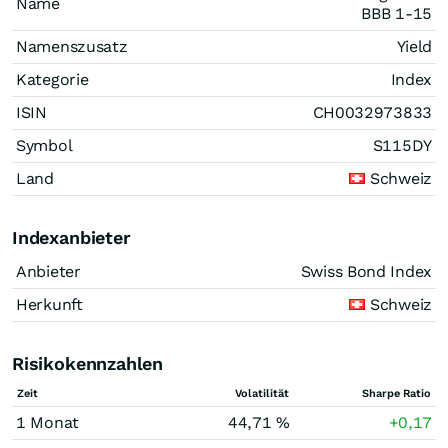
Name
BBB 1-15
Namenszusatz
Yield
Kategorie
Index
ISIN
CH0032973833
Symbol
S115DY
Land
Schweiz
Indexanbieter
Anbieter
Swiss Bond Index
Herkunft
Schweiz
Risikokennzahlen
Zeit
Volatilität
Sharpe Ratio
1 Monat
44,71 %
+0,17