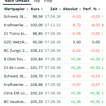
Nach Umsatz
Top
Flop
Wertpapier
Kurs
Zeit
Absolut
Perf. %
Schweiz Staatsanleihe 0,00 % bis 06/29
99,56
07.08.26
-0,03
-0,03
Kraftwerke Linth-Limmern Unternehmensanleihe 2,00 % bis 12/23
100,00
07.12.23
-8,72
-8,02
Ct Ticino bis 04/29
98,85
07.08.26
-0,05
-0,05
GZO Wetzikon 1,875 % bis 06/24
45,00
07.08.26
0,00
0,00
BC Zurigo 2,50 % bis 06/31
108,13
07.08.26
-0,02
-0,01
B Obbl fond Ist 2,75 % bis 12/26
100,84
07.08.26
+0,34
+0,34
Ct de Lucerne 2,375 % bis 06/27
101,77
07.08.26
+0,34
+0,33
Schweiz Staatsanleihe 2,25 % bis 06/31
109,70
07.08.26
-0,03
-0,03
Kraftwerke Linth-Limmern Unternehmensanleihe 2,875 % bis 06/31
108,66
07.08.26
-0,07
-0,07
Ctrle EM contr 1,75 % bis 09/26
100,10
07.08.26
+0,35
+0,35
BC Vaudoise 1,625 % bis 11/26
100,33
07.08.26
+0,35
+0,35