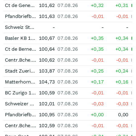
Ct de Geneve 1,50 % bis 01/28
101,62
07.08.26
+0,32
+0,31
Pfandbriefbank der schweizerischen Hypothekarinstitute Pfandbrief 1,50 % bis 01/28
101,63
07.08.26
-0,01
-0,01
Schweiz Staatsanleihe 2,00 % bis 05/22
-
-
-
Basler KB 1,50 % bis 03/27
100,67
07.08.26
+0,35
+0,34
Ct de Berne 1,25 % bis 03/27
100,64
07.08.26
+0,35
+0,34
Centr.Bche.Cant 1,375 % bis 03/27
100,62
07.08.26
-0,01
-0,01
Stadt Zuerich 1,50 % bis 04/32
103,87
07.08.26
+0,25
+0,24
Matterhorn Verkehrs 1,50 % bis 04/32
104,73
07.08.26
+0,17
+0,16
BC Zurigo 1,625 % bis 04/27
100,59
07.08.26
-0,01
-0,01
Schweizer Kantonalbanken Pfandbrief 1,625 % bis 04/28
102,01
07.08.26
-0,03
-0,03
Pfandbriefbank der schweizerischen Hypothekarinstitute Pfandbrief 1,50 % bis 04/27
100,95
07.08.26
+0,00
0,00
Centr.Bche.Cant 1,50 % bis 05/29
102,59
07.08.26
-0,01
-0,01