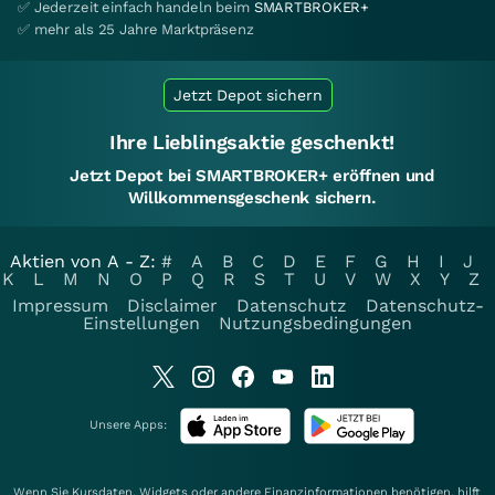
✅ Jederzeit einfach handeln beim
SMARTBROKER+
✅ mehr als 25 Jahre Marktpräsenz
Jetzt Depot sichern
Ihre Lieblingsaktie geschenkt!
Jetzt Depot bei SMARTBROKER+ eröffnen und
Willkommensgeschenk sichern.
Aktien von A - Z:
#
A
B
C
D
E
F
G
H
I
J
K
L
M
N
O
P
Q
R
S
T
U
V
W
X
Y
Z
Impressum
Disclaimer
Datenschutz
Datenschutz-
Einstellungen
Nutzungsbedingungen
Unsere Apps:
Wenn Sie Kursdaten, Widgets oder andere Finanzinformationen benötigen, hilft