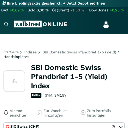
🎁 Ihre Lieblingsaktie geschenkt.
→ Jetzt Depot eröffnen
DAX
+0,69
%
Gold
0,00
%
Öl (Brent)
-1,53
%
Dow Jones
+0,25
%
Indizes
SBI Domestic Swiss Pfandbrief 1-5 (Yield)
Startseite
Handelsplätze
SBI Domestic Swiss
Pfandbrief 1-5 (Yield)
Index
Index
SYM:
SM15Y
Alarme
Zur Watchlist
Zum Portfolio
einrichten
hinzufügen
hinzufügen
SIX Swiss (CHF)